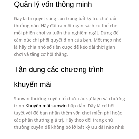
Quản lý vốn thông minh
Đây là bí quyết sống còn trong bất kỳ trò chơi đổi
thưởng nào. Hãy đặt ra một ngân sách cụ thể cho
mỗi phiên chơi và tuân thủ nghiêm ngặt. Đừng để
cảm xúc chi phối quyết định của bạn. Một mẹo nhỏ
là hãy chia nhỏ số tiền cược để kéo dài thời gian
chơi và tăng cơ hội thắng.
Tận dụng các chương trình
khuyến mãi
Sunwin thường xuyên tổ chức các sự kiện và chương
trình
Khuyến mãi sunwin
hấp dẫn. Đây là cơ hội
tuyệt vời để bạn nhận thêm vốn chơi miễn phí hoặc
các phần thưởng giá trị. Hãy theo dõi trang chủ
thường xuyên để không bỏ lỡ bất kỳ ưu đãi nào nhé!