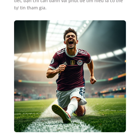
tiết, bạn chỉ cần dành vài phút để tìm hiểu là có thể
tự tin tham gia.