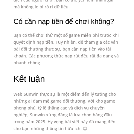
mà không lo bị rò rỉ dữ liệu.
Có cần nạp tiền để chơi không?
Bạn có thể chơi thử một số game miễn phí trước khi
quyết định nạp tiền. Tuy nhiên, để tham gia các ván
bài đổi thưởng thực sự, bạn cần nạp tiền vào tài
khoản. Các phương thức nạp rút đều rất đa dạng và
nhanh chóng.
Kết luận
Web Sunwin thực sự là một điểm đến lý tưởng cho
những ai đam mê game đổi thưởng. Với kho game
phong phú, tỷ lệ thắng cao và dịch vụ chuyên
nghiệp, Sunwin xứng đáng là lựa chọn hàng đầu
trong năm 2025. Hy vọng bài viết này đã mang đến
cho bạn những thông tin hữu ích. 😊