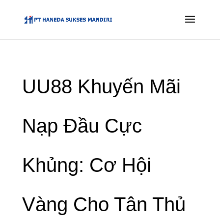
UU88 Khuyến Mãi
Nạp Đầu Cực
Khủng: Cơ Hội
Vàng Cho Tân Thủ