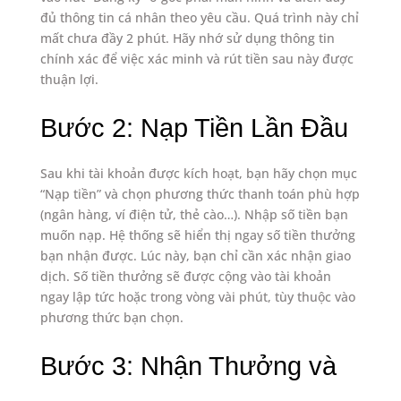
đủ thông tin cá nhân theo yêu cầu. Quá trình này chỉ
mất chưa đầy 2 phút. Hãy nhớ sử dụng thông tin
chính xác để việc xác minh và rút tiền sau này được
thuận lợi.
Bước 2: Nạp Tiền Lần Đầu
Sau khi tài khoản được kích hoạt, bạn hãy chọn mục
“Nạp tiền” và chọn phương thức thanh toán phù hợp
(ngân hàng, ví điện tử, thẻ cào…). Nhập số tiền bạn
muốn nạp. Hệ thống sẽ hiển thị ngay số tiền thưởng
bạn nhận được. Lúc này, bạn chỉ cần xác nhận giao
dịch. Số tiền thưởng sẽ được cộng vào tài khoản
ngay lập tức hoặc trong vòng vài phút, tùy thuộc vào
phương thức bạn chọn.
Bước 3: Nhận Thưởng và