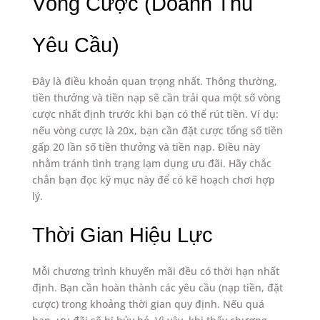
Vòng Cược (Doanh Thu
Yêu Cầu)
Đây là điều khoản quan trọng nhất. Thông thường,
tiền thưởng và tiền nạp sẽ cần trải qua một số vòng
cược nhất định trước khi bạn có thể rút tiền. Ví dụ:
nếu vòng cược là 20x, bạn cần đặt cược tổng số tiền
gấp 20 lần số tiền thưởng và tiền nạp. Điều này
nhằm tránh tình trạng lạm dụng ưu đãi. Hãy chắc
chắn bạn đọc kỹ mục này để có kế hoạch chơi hợp
lý.
Thời Gian Hiệu Lực
Mỗi chương trình khuyến mãi đều có thời hạn nhất
định. Bạn cần hoàn thành các yêu cầu (nạp tiền, đặt
cược) trong khoảng thời gian quy định. Nếu quá