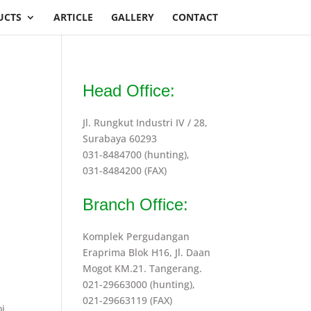
UCTS
ARTICLE
GALLERY
CONTACT
Head Office:
Jl. Rungkut Industri IV / 28,
Surabaya 60293
031-8484700 (hunting),
031-8484200 (FAX)
Branch Office:
Komplek Pergudangan
Eraprima Blok H16, Jl. Daan
Mogot KM.21. Tangerang.
à
021-29663000 (hunting),
021-29663119 (FAX)
ọi