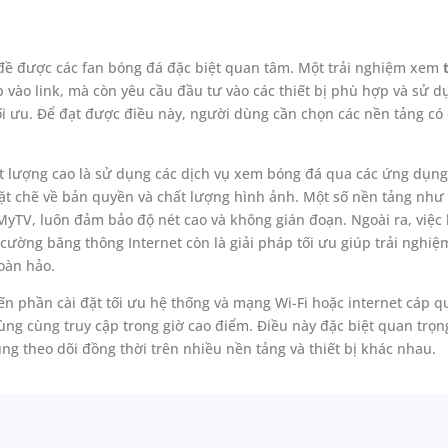
 đề được các fan bóng đá đặc biệt quan tâm. Một trải nghiệm xem
p vào link, mà còn yêu cầu đầu tư vào các thiết bị phù hợp và sử d
i ưu. Để đạt được điều này, người dùng cần chọn các nền tảng có
ất lượng cao là sử dụng các dịch vụ xem bóng đá qua các ứng dụn
hặt chẽ về bản quyền và chất lượng hình ảnh. Một số nền tảng như
 MyTV, luôn đảm bảo độ nét cao và không gián đoạn. Ngoài ra, việc 
ờng băng thông Internet còn là giải pháp tối ưu giúp trải nghiệ
oàn hảo.
 phần cài đặt tối ưu hệ thống và mạng Wi-Fi hoặc internet cáp 
dùng cùng truy cập trong giờ cao điểm. Điều này đặc biệt quan trọn
ùng theo dõi đồng thời trên nhiều nền tảng và thiết bị khác nhau.