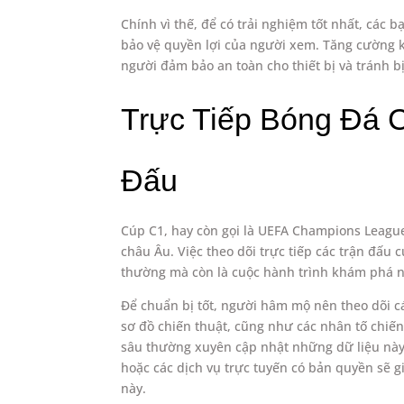
Chính vì thế, để có trải nghiệm tốt nhất, các b
bảo vệ quyền lợi của người xem. Tăng cường k
người đảm bảo an toàn cho thiết bị và tránh bị 
Trực Tiếp Bóng Đá 
Đấu
Cúp C1, hay còn gọi là UEFA Champions League
châu Âu. Việc theo dõi trực tiếp các trận đấu
thường mà còn là cuộc hành trình khám phá nh
Để chuẩn bị tốt, người hâm mộ nên theo dõi cá
sơ đồ chiến thuật, cũng như các nhân tố chiế
sâu thường xuyên cập nhật những dữ liệu này.
hoặc các dịch vụ trực tuyến có bản quyền sẽ
này.