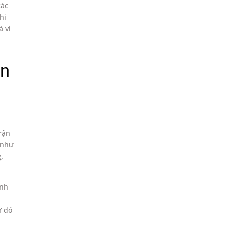
các
hi
à vi
ên
rận
 như
,
ênh
ừ đó