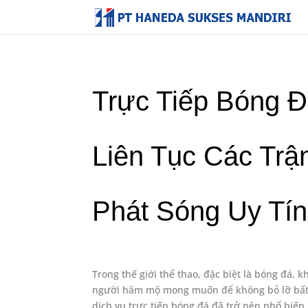
Trực Tiếp Bóng 
Liên Tục Các Tr
Phát Sóng Uy Tín
Trong thế giới thể thao, đặc biệt là bóng đá, 
người hâm mộ mong muốn để không bỏ lỡ bất k
dịch vụ trực tiếp bóng đá đã trở nên phổ biến