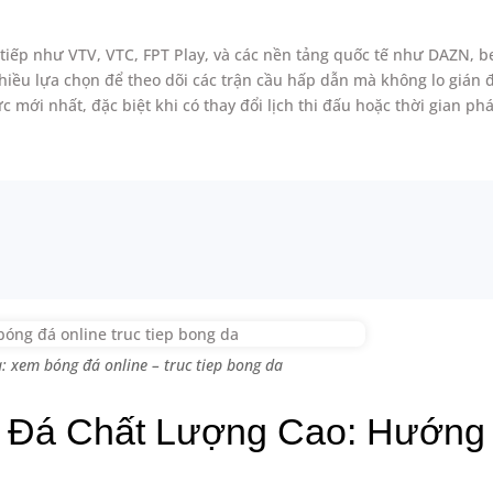
 tiếp như VTV, VTC, FPT Play, và các nền tảng quốc tế như DAZN, b
hiều lựa chọn để theo dõi các trận cầu hấp dẫn mà không lo gián 
c mới nhất, đặc biệt khi có thay đổi lịch thi đấu hoặc thời gian phá
 xem bóng đá online – truc tiep bong da
g Đá Chất Lượng Cao: Hướng