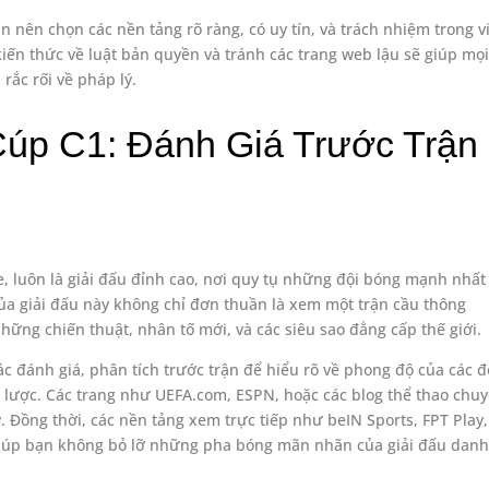
ạn nên chọn các nền tảng rõ ràng, có uy tín, và trách nhiệm trong v
iến thức về luật bản quyền và tránh các trang web lậu sẽ giúp mọ
rắc rối về pháp lý.
Cúp C1: Đánh Giá Trước Trận
, luôn là giải đấu đỉnh cao, nơi quy tụ những đội bóng mạnh nhất
 của giải đấu này không chỉ đơn thuần là xem một trận cầu thông
ững chiến thuật, nhân tố mới, và các siêu sao đẳng cấp thế giới.
c đánh giá, phân tích trước trận để hiểu rõ về phong độ của các đ
n lược. Các trang như UEFA.com, ESPN, hoặc các blog thể thao chu
 Đồng thời, các nền tảng xem trực tiếp như beIN Sports, FPT Play,
 giúp bạn không bỏ lỡ những pha bóng mãn nhãn của giải đấu danh