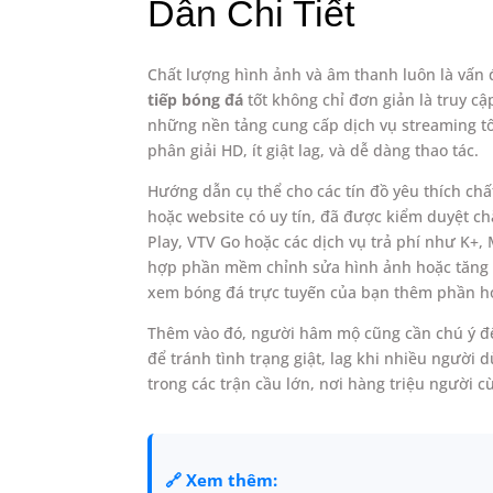
Dẫn Chi Tiết
Chất lượng hình ảnh và âm thanh luôn là vấn
tiếp bóng đá
tốt không chỉ đơn giản là truy cậ
những nền tảng cung cấp dịch vụ streaming tố
phân giải HD, ít giật lag, và dễ dàng thao tác.
Hướng dẫn cụ thể cho các tín đồ yêu thích ch
hoặc website có uy tín, đã được kiểm duyệt c
Play, VTV Go hoặc các dịch vụ trả phí như K+,
hợp phần mềm chỉnh sửa hình ảnh hoặc tăng cư
xem bóng đá trực tuyến của bạn thêm phần h
Thêm vào đó, người hâm mộ cũng cần chú ý đến
để tránh tình trạng giật, lag khi nhiều người 
trong các trận cầu lớn, nơi hàng triệu người c
🔗 Xem thêm: