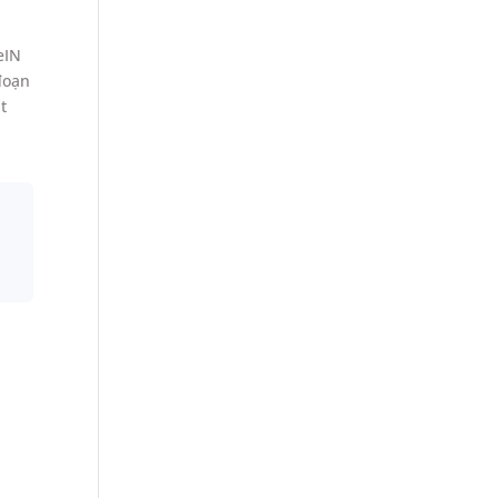
eIN
đoạn
t