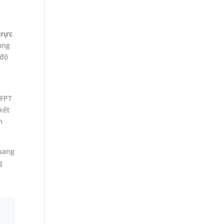
trực
ụng
 độ
g
 FPT
kết
m
quang
g