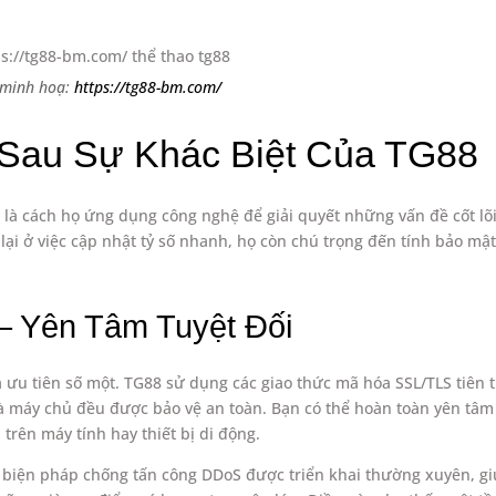
 minh hoạ:
https://tg88-bm.com/
Sau Sự Khác Biệt Của TG88
t là cách họ ứng dụng công nghệ để giải quyết những vấn đề cốt lõ
ại ở việc cập nhật tỷ số nhanh, họ còn chú trọng đến tính bảo mật
– Yên Tâm Tuyệt Đối
à ưu tiên số một. TG88 sử dụng các giao thức mã hóa SSL/TLS tiên 
và máy chủ đều được bảo vệ an toàn. Bạn có thể hoàn toàn yên tâm
 trên máy tính hay thiết bị di động.
c biện pháp chống tấn công DDoS được triển khai thường xuyên, g