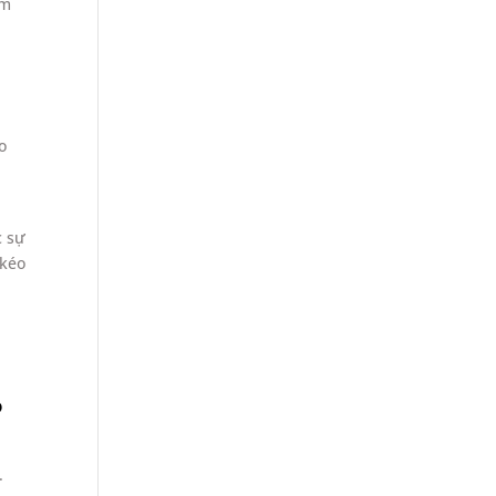
ầm
o
c sự
 kéo
?
.