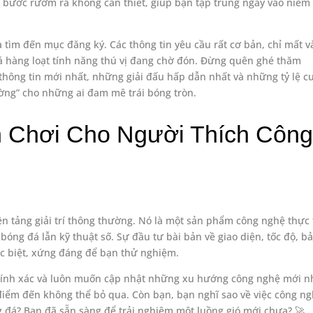
ng bước rườm rà không cần thiết, giúp bạn tập trung ngay vào niềm
à tìm đến mục đăng ký. Các thông tin yêu cầu rất cơ bản, chỉ mất v
á hàng loạt tính năng thú vị đang chờ đón. Đừng quên ghé thăm
hông tin mới nhất, những giải đấu hấp dẫn nhất và những tỷ lệ c
ường” cho những ai đam mê trái bóng tròn.
ân Chơi Cho Người Thích Côn
n tảng giải trí thông thường. Nó là một sản phẩm công nghệ thực 
óng đá lẫn kỹ thuật số. Sự đầu tư bài bản về giao diện, tốc độ, b
ác biệt, xứng đáng để bạn thử nghiệm.
hính xác và luôn muốn cập nhật những xu hướng công nghệ mới n
 điểm đến không thể bỏ qua. Còn bạn, bạn nghĩ sao về việc công n
 đá? Bạn đã sẵn sàng để trải nghiệm một luồng gió mới chưa? 🚀