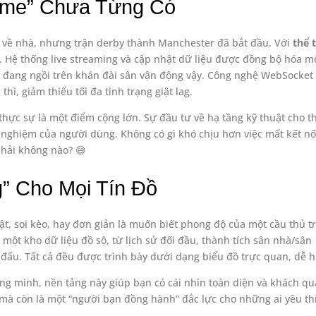
-time” Chưa Từng Có
 về nhà, nhưng trận derby thành Manchester đã bắt đầu. Với
thể 
. Hệ thống live streaming và cập nhật dữ liệu được đồng bộ hóa m
đang ngồi trên khán đài sân vận động vậy. Công nghệ WebSocket
thì, giảm thiểu tối đa tình trạng giật lag.
thực sự là một điểm cộng lớn. Sự đầu tư về hạ tầng kỹ thuật cho t
i nghiệm của người dùng. Không có gì khó chịu hơn việc mất kết nố
phải không nào? 😅
g” Cho Mọi Tín Đồ
uật, soi kèo, hay đơn giản là muốn biết phong độ của một cầu thủ t
một kho dữ liệu đồ sộ, từ lịch sử đối đầu, thành tích sân nhà/sân
i đấu. Tất cả đều được trình bày dưới dạng biểu đồ trực quan, dễ h
hông minh, nền tảng này giúp bạn có cái nhìn toàn diện và khách q
í, mà còn là một “người bạn đồng hành” đắc lực cho những ai yêu th