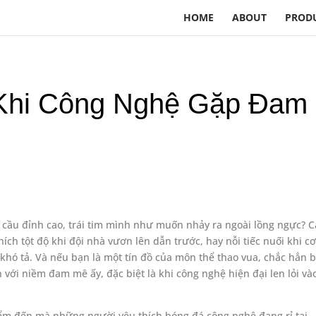
HOME
ABOUT
PROD
Khi Công Nghệ Gặp Đam
 cầu đỉnh cao, trái tim mình như muốn nhảy ra ngoài lồng ngực? 
ích tột độ khi đội nhà vươn lên dẫn trước, hay nỗi tiếc nuối khi cơ
khó tả. Và nếu bạn là một tín đồ của môn thể thao vua, chắc hẳn 
 với niềm đam mê ấy, đặc biệt là khi công nghệ hiện đại len lỏi và
ểm đến mà những người yêu thích bóng đá công nghệ đang rỉ tai