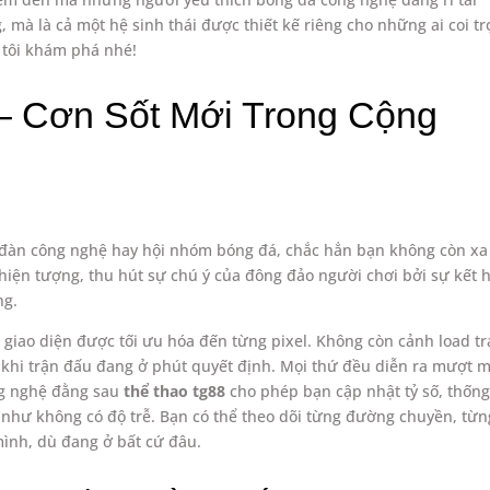
 mà là cả một hệ sinh thái được thiết kế riêng cho những ai coi t
 tôi khám phá nhé!
 – Cơn Sốt Mới Trong Cộng
 đàn công nghệ hay hội nhóm bóng đá, chắc hẳn bạn không còn xa
 hiện tượng, thu hút sự chú ý của đông đảo người chơi bởi sự kết 
ng.
là giao diện được tối ưu hóa đến từng pixel. Không còn cảnh load t
khi trận đấu đang ở phút quyết định. Mọi thứ đều diễn ra mượt m
ng nghệ đằng sau
thể thao tg88
cho phép bạn cập nhật tỷ số, thống
n như không có độ trễ. Bạn có thể theo dõi từng đường chuyền, từn
ình, dù đang ở bất cứ đâu.