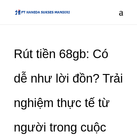
Rút tiền 68gb: Có
dễ như lời đồn? Trải
nghiệm thực tế từ
người trong cuộc