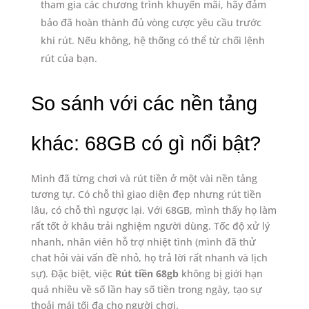
tham gia các chương trình khuyến mãi, hãy đảm
bảo đã hoàn thành đủ vòng cược yêu cầu trước
khi rút. Nếu không, hệ thống có thể từ chối lệnh
rút của bạn.
So sánh với các nền tảng
khác: 68GB có gì nổi bật?
Mình đã từng chơi và rút tiền ở một vài nền tảng
tương tự. Có chỗ thì giao diện đẹp nhưng rút tiền
lâu, có chỗ thì ngược lại. Với 68GB, mình thấy họ làm
rất tốt ở khâu trải nghiệm người dùng. Tốc độ xử lý
nhanh, nhân viên hỗ trợ nhiệt tình (mình đã thử
chat hỏi vài vấn đề nhỏ, họ trả lời rất nhanh và lịch
sự). Đặc biệt, việc
Rút tiền 68gb
không bị giới hạn
quá nhiều về số lần hay số tiền trong ngày, tạo sự
thoải mái tối đa cho người chơi.