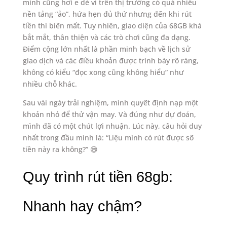
mình cũng hơi e dè vì trên thị trường có quá nhiều
nền tảng “ảo”, hứa hẹn đủ thứ nhưng đến khi rút
tiền thì biến mất. Tuy nhiên, giao diện của 68GB khá
bắt mắt, thân thiện và các trò chơi cũng đa dạng.
Điểm cộng lớn nhất là phần minh bạch về lịch sử
giao dịch và các điều khoản được trình bày rõ ràng,
không có kiểu “đọc xong cũng không hiểu” như
nhiều chỗ khác.
Sau vài ngày trải nghiệm, mình quyết định nạp một
khoản nhỏ để thử vận may. Và đúng như dự đoán,
mình đã có một chút lợi nhuận. Lúc này, câu hỏi duy
nhất trong đầu mình là: “Liệu mình có rút được số
tiền này ra không?” 😅
Quy trình rút tiền 68gb:
Nhanh hay chậm?