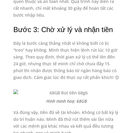
quen thuộc và an toàn nhất. Quá trình này diễn ra
rất nhanh, chỉ mất khoảng 30 giây để hoàn tất các
bước nhập liệu.
Bước 3: Chờ xử lý và nhận tiền
Đây là bước căng thẳng nhất vì không biết có bị
“treo” hay không. Mình thực hiện lệnh rút lúc 10 giờ
sáng. Theo quy định, thời gian xử lý có thể lên đến
24 giờ, nhưng thực tế mình chỉ chờ chưa đầy 15
phút thì nhận được thông báo từ ngân hàng báo có
giao dịch. Cảm giác lúc đó thực sự rất phấn khích! 😍
Hình minh hoạ: 68GB
Và đúng vậy, tiền đã về tài khoản. Không có bất kỳ lý
do trì hoãn nào. Mình đã thử rút thêm vài lần nữa
với các mệnh giá khác nhau và kết quả đều tương
tự: nhanh, gọn và minh bạch.