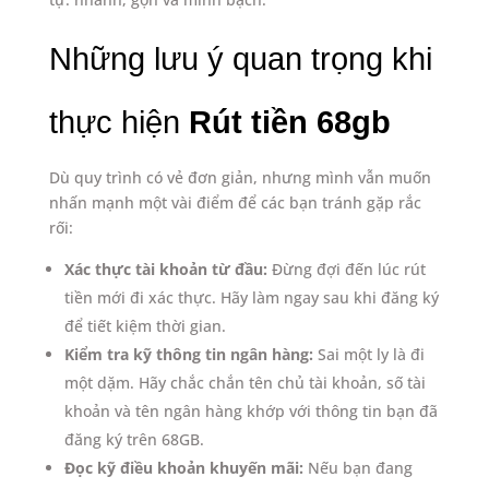
Những lưu ý quan trọng khi
thực hiện
Rút tiền 68gb
Dù quy trình có vẻ đơn giản, nhưng mình vẫn muốn
nhấn mạnh một vài điểm để các bạn tránh gặp rắc
rối:
Xác thực tài khoản từ đầu:
Đừng đợi đến lúc rút
tiền mới đi xác thực. Hãy làm ngay sau khi đăng ký
để tiết kiệm thời gian.
Kiểm tra kỹ thông tin ngân hàng:
Sai một ly là đi
một dặm. Hãy chắc chắn tên chủ tài khoản, số tài
khoản và tên ngân hàng khớp với thông tin bạn đã
đăng ký trên 68GB.
Đọc kỹ điều khoản khuyến mãi:
Nếu bạn đang