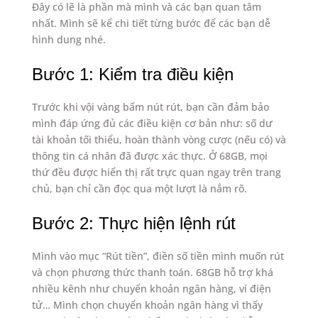
Đây có lẽ là phần mà mình và các bạn quan tâm
nhất. Mình sẽ kể chi tiết từng bước để các bạn dễ
hình dung nhé.
Bước 1: Kiểm tra điều kiện
Trước khi vội vàng bấm nút rút, bạn cần đảm bảo
mình đáp ứng đủ các điều kiện cơ bản như: số dư
tài khoản tối thiểu, hoàn thành vòng cược (nếu có) và
thông tin cá nhân đã được xác thực. Ở 68GB, mọi
thứ đều được hiển thị rất trực quan ngay trên trang
chủ, bạn chỉ cần đọc qua một lượt là nắm rõ.
Bước 2: Thực hiện lệnh rút
Mình vào mục “Rút tiền”, điền số tiền mình muốn rút
và chọn phương thức thanh toán. 68GB hỗ trợ khá
nhiều kênh như chuyển khoản ngân hàng, ví điện
tử… Mình chọn chuyển khoản ngân hàng vì thấy