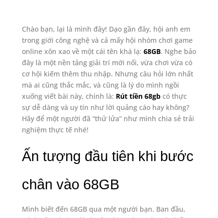
Chào bạn, lại là mình đây! Dạo gần đây, hội anh em
trong giới công nghệ và cả mấy hội nhóm chơi game
online xôn xao về một cái tên khá lạ:
68GB
. Nghe bảo
đây là một nền tảng giải trí mới nổi, vừa chơi vừa có
cơ hội kiếm thêm thu nhập. Nhưng câu hỏi lớn nhất
mà ai cũng thắc mắc, và cũng là lý do mình ngồi
xuống viết bài này, chính là:
Rút tiền 68gb
có thực
sự dễ dàng và uy tín như lời quảng cáo hay không?
Hãy để một người đã “thử lửa” như mình chia sẻ trải
nghiệm thực tế nhé!
Ấn tượng đầu tiên khi bước
chân vào 68GB
Mình biết đến 68GB qua một người bạn. Ban đầu,