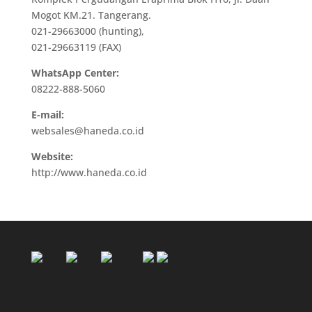
Mogot KM.21. Tangerang.
021-29663000 (hunting),
021-29663119 (FAX)
WhatsApp Center:
08222-888-5060
E-mail:
websales@haneda.co.id
Website:
http://www.haneda.co.id