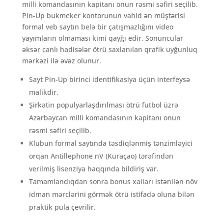
milli komandasının kapitanı onun rəsmi səfiri seçilib.
Pin-Up bukmeker kontorunun vahid ən müştərisi
formal veb saytın belə bir çatışmazlığını video
yayımların olmaması kimi qayğı edir. Sonuncular
əksər canlı hadisələr ötrü saxlanılan qrafik uyğunluq
mərkəzi ilə əvəz olunur.
Sayt Pin-Up birinci identifikasiya üçün interfeysə
malikdir.
Şirkətin populyarlaşdırılması ötrü futbol üzrə
Azərbaycan milli komandasının kapitanı onun
rəsmi səfiri seçilib.
Klubun formal saytında təsdiqlənmiş tənzimləyici
orqan Antillephone nV (Kuraçao) tərəfindən
verilmiş lisenziya haqqında bildiriş var.
Tamamlandıqdan sonra bonus xalları istənilən növ
idman mərclərini görmək ötrü istifadə oluna bilən
praktik pula çevrilir.