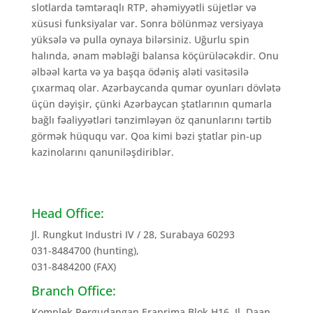
slotlarda təmtəraqlı RTP, əhəmiyyətli süjetlər və
xüsusi funksiyalar var. Sonra bölünməz versiyaya
yüksələ və pulla oynaya bilərsiniz. Uğurlu spin
halında, ənam məbləği balansa köçürüləcəkdir. Onu
əlbəəl karta və ya başqa ödəniş aləti vasitəsilə
çıxarmaq olar. Azərbaycanda qumar oyunları dövlətə
üçün dəyişir, çünki Azərbaycan ştatlarının qumarla
bağlı fəaliyyətləri tənzimləyən öz qanunlarını tərtib
görmək hüququ var. Qoa kimi bəzi ştatlar pin-up
kazinolarını qanuniləşdiriblər.
Head Office:
Jl. Rungkut Industri IV / 28, Surabaya 60293
031-8484700 (hunting),
031-8484200 (FAX)
Branch Office:
Komplek Pergudangan Eraprima Blok H16, Jl. Daan