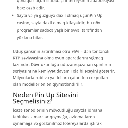
qonaqlar üçün istifadəçi interfeysinin adaptasiyası
bax: cəzb edir.
Sayta və ya güzgüyə daxil olmaq üçünPin Up
casino, sayta daxil olmaq kifayətdir, bu növ
proqramlar sadəcə yaşlı bir əvvəl tərəfindən
yüklənə bilər.
Uduş şansının artırılması ötrü 95% – dən təntənəli
RTP səviyyəsinə olma oyun aparatlarını yığmaq
lazımdır. Dövr uzunluğu uduzan/qazanan spinlərin
seriyasını nə kəmiyyət davamlı ola biləcəyini göstərir.
Milyonlarla rubl və ya dollara çatan top cekpotları
olan modellər ən ən qiymətləndirilir.
Neden Pin Up Sitesini
Seçmelisiniz?
İcazə sənədlərinin mövcudluğu saytda idmana
təhlükəsiz mərclər qoymağa, avtomatlarda
oynamağa və gözlənilməz lotereyalarda iştirak