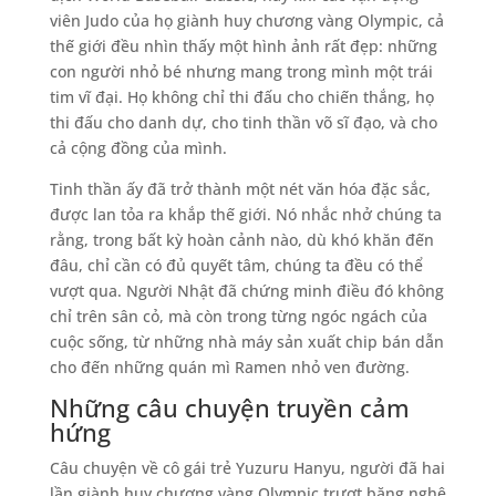
viên Judo của họ giành huy chương vàng Olympic, cả
thế giới đều nhìn thấy một hình ảnh rất đẹp: những
con người nhỏ bé nhưng mang trong mình một trái
tim vĩ đại. Họ không chỉ thi đấu cho chiến thắng, họ
thi đấu cho danh dự, cho tinh thần võ sĩ đạo, và cho
cả cộng đồng của mình.
Tinh thần ấy đã trở thành một nét văn hóa đặc sắc,
được lan tỏa ra khắp thế giới. Nó nhắc nhở chúng ta
rằng, trong bất kỳ hoàn cảnh nào, dù khó khăn đến
đâu, chỉ cần có đủ quyết tâm, chúng ta đều có thể
vượt qua. Người Nhật đã chứng minh điều đó không
chỉ trên sân cỏ, mà còn trong từng ngóc ngách của
cuộc sống, từ những nhà máy sản xuất chip bán dẫn
cho đến những quán mì Ramen nhỏ ven đường.
Những câu chuyện truyền cảm
hứng
Câu chuyện về cô gái trẻ Yuzuru Hanyu, người đã hai
lần giành huy chương vàng Olympic trượt băng nghệ