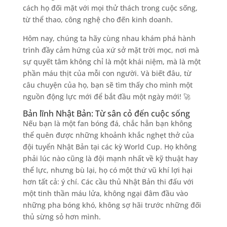
cách họ đối mặt với mọi thử thách trong cuộc sống,
từ thể thao, công nghệ cho đến kinh doanh.
Hôm nay, chúng ta hãy cùng nhau khám phá hành
trình đầy cảm hứng của xứ sở mặt trời mọc, nơi mà
sự quyết tâm không chỉ là một khái niệm, mà là một
phần máu thịt của mỗi con người. Và biết đâu, từ
câu chuyện của họ, bạn sẽ tìm thấy cho mình một
nguồn động lực mới để bắt đầu một ngày mới! 🚀
Bản lĩnh Nhật Bản: Từ sân cỏ đến cuộc sống
Nếu bạn là một fan bóng đá, chắc hẳn bạn không
thể quên được những khoảnh khắc nghẹt thở của
đội tuyển Nhật Bản tại các kỳ World Cup. Họ không
phải lúc nào cũng là đội mạnh nhất về kỹ thuật hay
thể lực, nhưng bù lại, họ có một thứ vũ khí lợi hại
hơn tất cả: ý chí. Các cầu thủ Nhật Bản thi đấu với
một tinh thần máu lửa, không ngại đâm đầu vào
những pha bóng khó, không sợ hãi trước những đối
thủ sừng sỏ hơn mình.