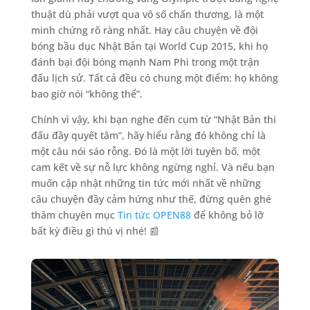
thuật dù phải vượt qua vô số chấn thương, là một
minh chứng rõ ràng nhất. Hay câu chuyện về đội
bóng bầu dục Nhật Bản tại World Cup 2015, khi họ
đánh bại đội bóng mạnh Nam Phi trong một trận
đấu lịch sử. Tất cả đều có chung một điểm: họ không
bao giờ nói “không thể”.
Chính vì vậy, khi bạn nghe đến cụm từ “Nhật Bản thi
đấu đầy quyết tâm”, hãy hiểu rằng đó không chỉ là
một câu nói sáo rỗng. Đó là một lời tuyên bố, một
cam kết về sự nỗ lực không ngừng nghỉ. Và nếu bạn
muốn cập nhật những tin tức mới nhất về những
câu chuyện đầy cảm hứng như thế, đừng quên ghé
thăm chuyên mục
Tin tức OPEN88
để không bỏ lỡ
bất kỳ điều gì thú vị nhé! 📰