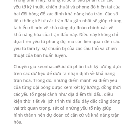
yếu tố kỹ thuật, chiến thuật và phong độ hiện tại của
hai đội bóng để xác định khả năng hòa trận. Các số
liệu thống kê từ các trận đấu gần nhất sẽ giúp chúng
ta hiểu rõ hơn về khả năng dự đoán chính xác về
khả năng hòa của trận đấu này. Điều này không chỉ
dựa trên yếu tố phong độ, mà còn liên quan đến các
yếu tố tâm lý, sự chuẩn bị của các cầu thủ và chiến
thuật của ban huấn luyện.
Chuyên gia keonhacai5.id đã phân tích kỹ lưỡng dựa
trên các dữ liệu để đưa ra nhận định về khả năng
trận hòa. Trong đó, những điểm mạnh và điểm yếu
của từng đội bóng được xem xét kỹ lưỡng, đồng thời
các yếu tố ngoại cảnh như địa điểm thi đấu, điều
kiện thời tiết và lịch trình thi đấu dày đặc cũng đóng
vai trò quan trọng. Tất cả những yếu tố này giúp
hình thành nên dự đoán có căn cứ về khả năng trận
hòa.