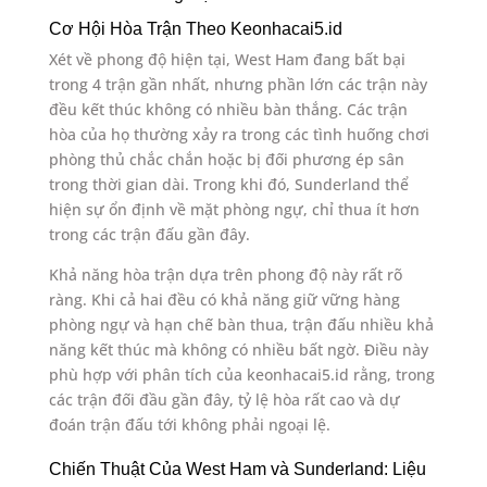
Cơ Hội Hòa Trận Theo Keonhacai5.id
Xét về phong độ hiện tại, West Ham đang bất bại
trong 4 trận gần nhất, nhưng phần lớn các trận này
đều kết thúc không có nhiều bàn thắng. Các trận
hòa của họ thường xảy ra trong các tình huống chơi
phòng thủ chắc chắn hoặc bị đối phương ép sân
trong thời gian dài. Trong khi đó, Sunderland thể
hiện sự ổn định về mặt phòng ngự, chỉ thua ít hơn
trong các trận đấu gần đây.
Khả năng hòa trận dựa trên phong độ này rất rõ
ràng. Khi cả hai đều có khả năng giữ vững hàng
phòng ngự và hạn chế bàn thua, trận đấu nhiều khả
năng kết thúc mà không có nhiều bất ngờ. Điều này
phù hợp với phân tích của keonhacai5.id rằng, trong
các trận đối đầu gần đây, tỷ lệ hòa rất cao và dự
đoán trận đấu tới không phải ngoại lệ.
Chiến Thuật Của West Ham và Sunderland: Liệu