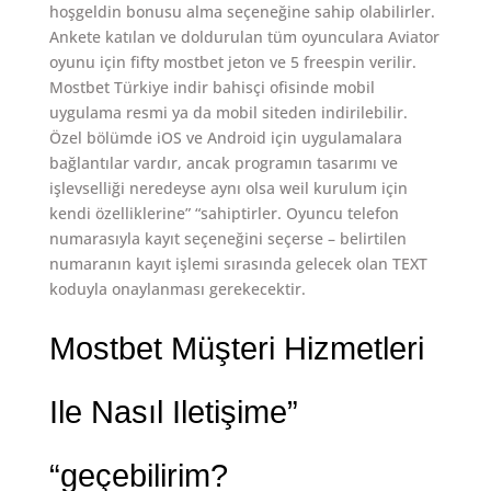
hoşgeldin bonusu alma seçeneğine sahip olabilirler.
Ankete katılan ve doldurulan tüm oyunculara Aviator
oyunu için fifty mostbet jeton ve 5 freespin verilir.
Mostbet Türkiye indir bahisçi ofisinde mobil
uygulama resmi ya da mobil siteden indirilebilir.
Özel bölümde iOS ve Android için uygulamalara
bağlantılar vardır, ancak programın tasarımı ve
işlevselliği neredeyse aynı olsa weil kurulum için
kendi özelliklerine” “sahiptirler. Oyuncu telefon
numarasıyla kayıt seçeneğini seçerse – belirtilen
numaranın kayıt işlemi sırasında gelecek olan TEXT
koduyla onaylanması gerekecektir.
Mostbet Müşteri Hizmetleri
Ile Nasıl Iletişime”
“geçebilirim?