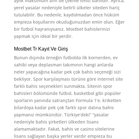
aylık maksimum afin de çekme limiti dahildir. Ayrıca,
yerel yasalar nedeniyle belirli ülkeler siteden hariç
tutulabilir. Bu nedenle, kaydolmadan önce hüküm
empieza koşullarını okuduğunuzdan emin olun. Eğer
bir futbol hayranıysanız, Mostbet bahislerinizi
yapmak için ideal bir yerdir.
Mostbet Tr Kayıt Ve Giriş
Bunun dışında örneğin futbolda ilk kornerden, ev
sahibi veya deplasman takımının hangi anlarda
neler yapacağına kadar pek çok bahis seçeneği sizi
bekliyor. Spor karşılaşması türüne göre internet site
farklı bahis seçenekleri sunmakta. Sitenin spor
bahisleri bölümünde futbol, basketbol gibi popüler
sporların yanında satrançtan Formula 1’e, kriketten
bilardoya kadar pek çok farklı spor dalına bahis
yapmanız mümkündür. Türkiye’deki” “yasalar
nedeniyle bahis şirketleri ülkeden lisans
alamamaktadır. Fakat, bahis ve casino sitelerine
lisans sağlayan başka yerler vardır empieza bu