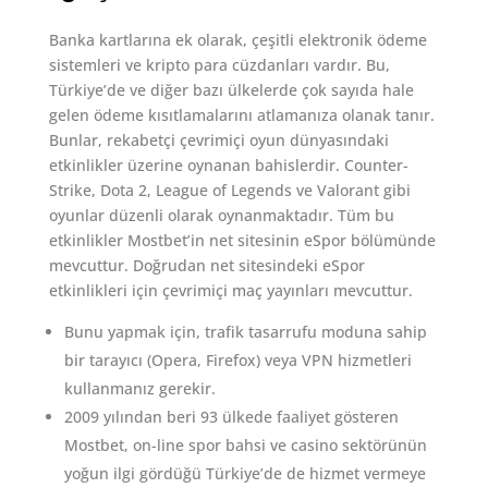
Banka kartlarına ek olarak, çeşitli elektronik ödeme
sistemleri ve kripto para cüzdanları vardır. Bu,
Türkiye’de ve diğer bazı ülkelerde çok sayıda hale
gelen ödeme kısıtlamalarını atlamanıza olanak tanır.
Bunlar, rekabetçi çevrimiçi oyun dünyasındaki
etkinlikler üzerine oynanan bahislerdir. Counter-
Strike, Dota 2, League of Legends ve Valorant gibi
oyunlar düzenli olarak oynanmaktadır. Tüm bu
etkinlikler Mostbet’in net sitesinin eSpor bölümünde
mevcuttur. Doğrudan net sitesindeki eSpor
etkinlikleri için çevrimiçi maç yayınları mevcuttur.
Bunu yapmak için, trafik tasarrufu moduna sahip
bir tarayıcı (Opera, Firefox) veya VPN hizmetleri
kullanmanız gerekir.
2009 yılından beri 93 ülkede faaliyet gösteren
Mostbet, on-line spor bahsi ve casino sektörünün
yoğun ilgi gördüğü Türkiye’de de hizmet vermeye