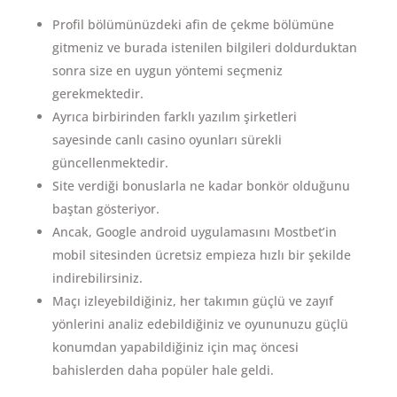
Profil bölümünüzdeki afin de çekme bölümüne
gitmeniz ve burada istenilen bilgileri doldurduktan
sonra size en uygun yöntemi seçmeniz
gerekmektedir.
Ayrıca birbirinden farklı yazılım şirketleri
sayesinde canlı casino oyunları sürekli
güncellenmektedir.
Site verdiği bonuslarla ne kadar bonkör olduğunu
baştan gösteriyor.
Ancak, Google android uygulamasını Mostbet’in
mobil sitesinden ücretsiz empieza hızlı bir şekilde
indirebilirsiniz.
Maçı izleyebildiğiniz, her takımın güçlü ve zayıf
yönlerini analiz edebildiğiniz ve oyununuzu güçlü
konumdan yapabildiğiniz için maç öncesi
bahislerden daha popüler hale geldi.