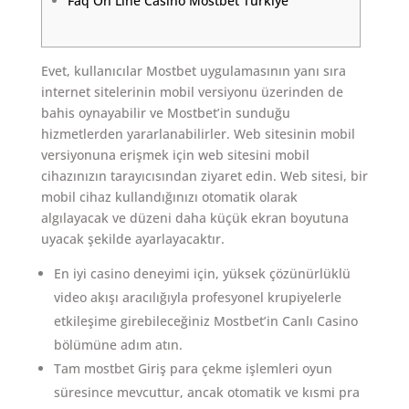
Faq On Line Casino Mostbet Türkiye
Evet, kullanıcılar Mostbet uygulamasının yanı sıra
internet sitelerinin mobil versiyonu üzerinden de
bahis oynayabilir ve Mostbet’in sunduğu
hizmetlerden yararlanabilirler. Web sitesinin mobil
versiyonuna erişmek için web sitesini mobil
cihazınızın tarayıcısından ziyaret edin. Web sitesi, bir
mobil cihaz kullandığınızı otomatik olarak
algılayacak ve düzeni daha küçük ekran boyutuna
uyacak şekilde ayarlayacaktır.
En iyi casino deneyimi için, yüksek çözünürlüklü
video akışı aracılığıyla profesyonel krupiyelerle
etkileşime girebileceğiniz Mostbet’in Canlı Casino
bölümüne adım atın.
Tam mostbet Giriş para çekme işlemleri oyun
süresince mevcuttur, ancak otomatik ve kısmi pra