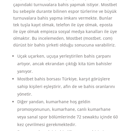
çapındaki turnuvalara bahis yapmak istiyor. Mostbet
bu sebeple durante bilinen espor türlerine ve büyük
turnuvalara bahis yapma imkanı vermekte. Bunlar
tek tuşla kayıt olmak, telefon ile üye olmak, eposta
ile üye olmak empieza sosyal medya kanalları ile üye
olmaktır. Bu incelemeden, Mostbet (mostbet. com)
dürüst bir bahis şirketi olduğu sonucuna varabiliriz.
Uçak uçarken, uçuşa yerleştirilen bahis çarpanı
artıyor, ancak ekrandan çıktığı kita tüm bahisler
yanıyor.
Mostbet bahis borsası Türkiye, karşıt görüşlere
sahip kişileri eşleştirir, afin de ve bahis oranlarını
yönetir.
Diğer yandan, kumarhane hoş geldin
promosyonunun, kumarhane, canlı kumarhane
veya sanal spor bölümlerinde 72 sewaktu içinde 60
kez çevrilmesi gerekmektedir.