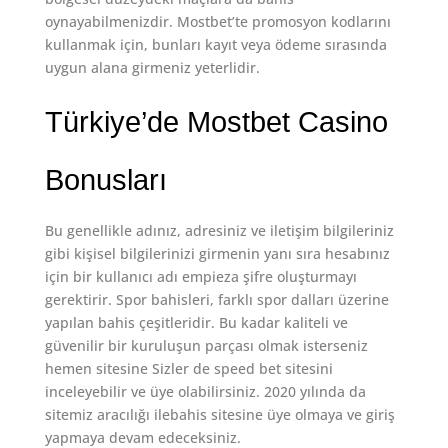
oynayabilmenizdir. Mostbet’te promosyon kodlarını
kullanmak için, bunları kayıt veya ödeme sırasında
uygun alana girmeniz yeterlidir.
Türkiye’de Mostbet Casino
Bonusları
Bu genellikle adınız, adresiniz ve iletişim bilgileriniz
gibi kişisel bilgilerinizi girmenin yanı sıra hesabınız
için bir kullanıcı adı empieza şifre oluşturmayı
gerektirir. Spor bahisleri, farklı spor dalları üzerine
yapılan bahis çeşitleridir. Bu kadar kaliteli ve
güvenilir bir kuruluşun parçası olmak isterseniz
hemen sitesine Sizler de speed bet sitesini
inceleyebilir ve üye olabilirsiniz. 2020 yılında da
sitemiz aracılığı ilebahis sitesine üye olmaya ve giriş
yapmaya devam edeceksiniz.