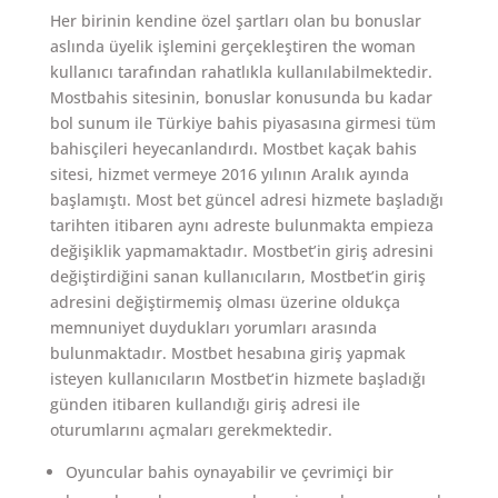
Her birinin kendine özel şartları olan bu bonuslar
aslında üyelik işlemini gerçekleştiren the woman
kullanıcı tarafından rahatlıkla kullanılabilmektedir.
Mostbahis sitesinin, bonuslar konusunda bu kadar
bol sunum ile Türkiye bahis piyasasına girmesi tüm
bahisçileri heyecanlandırdı. Mostbet kaçak bahis
sitesi, hizmet vermeye 2016 yılının Aralık ayında
başlamıştı. Most bet güncel adresi hizmete başladığı
tarihten itibaren aynı adreste bulunmakta empieza
değişiklik yapmamaktadır. Mostbet’in giriş adresini
değiştirdiğini sanan kullanıcıların, Mostbet’in giriş
adresini değiştirmemiş olması üzerine oldukça
memnuniyet duydukları yorumları arasında
bulunmaktadır. Mostbet hesabına giriş yapmak
isteyen kullanıcıların Mostbet’in hizmete başladığı
günden itibaren kullandığı giriş adresi ile
oturumlarını açmaları gerekmektedir.
Oyuncular bahis oynayabilir ve çevrimiçi bir