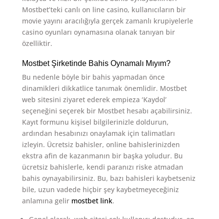
Mostbet’teki canlı on line casino, kullanıcıların bir
movie yayını aracılığıyla gerçek zamanlı krupiyelerle
casino oyunları oynamasına olanak tanıyan bir
özelliktir.
Mostbet Şirketinde Bahis Oynamalı Mıyım?
Bu nedenle böyle bir bahis yapmadan önce
dinamikleri dikkatlice tanımak önemlidir. Mostbet
web sitesini ziyaret ederek empieza ‘Kaydol’
seçeneğini seçerek bir Mostbet hesabı açabilirsiniz.
Kayıt formunu kişisel bilgilerinizle doldurun,
ardından hesabınızı onaylamak için talimatları
izleyin. Ücretsiz bahisler, online bahislerinizden
ekstra afin de kazanmanın bir başka yoludur. Bu
ücretsiz bahislerle, kendi paranızı riske atmadan
bahis oynayabilirsiniz. Bu, bazı bahisleri kaybetseniz
bile, uzun vadede hiçbir şey kaybetmeyeceğiniz
anlamına gelir
mostbet link
.