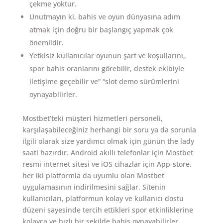
çekme yoktur.
Unutmayın ki, bahis ve oyun dünyasına adım
atmak için doğru bir başlangıç yapmak çok
önemlidir.
Yetkisiz kullanıcılar oyunun şart ve koşullarını,
spor bahis oranlarını görebilir, destek ekibiyle
iletişime geçebilir ve” “slot demo sürümlerini
oynayabilirler.
Mostbet’teki müşteri hizmetleri personeli,
karşılaşabileceğiniz herhangi bir soru ya da sorunla
ilgili olarak size yardımcı olmak için günün the lady
saati hazırdır. Android akıllı telefonlar için Mostbet
resmi internet sitesi ve iOS cihazlar için App-store,
her iki platformla da uyumlu olan Mostbet
uygulamasının indirilmesini sağlar. Sitenin
kullanıcıları, platformun kolay ve kullanıcı dostu
düzeni sayesinde tercih ettikleri spor etkinliklerine
kolayca ve hızlı bir şekilde bahis oynayabilirler.