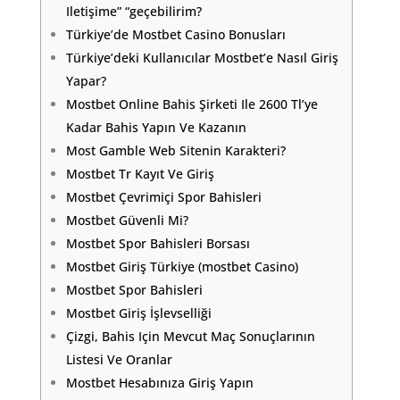
Iletişime” “geçebilirim?
Türkiye’de Mostbet Casino Bonusları
Türkiye’deki Kullanıcılar Mostbet’e Nasıl Giriş
Yapar?
Mostbet Online Bahis Şirketi Ile 2600 Tl’ye
Kadar Bahis Yapın Ve Kazanın
Most Gamble Web Sitenin Karakteri?
Mostbet Tr Kayıt Ve Giriş
Mostbet Çevrimiçi Spor Bahisleri
Mostbet Güvenli Mi?
Mostbet Spor Bahisleri Borsası
Mostbet Giriş Türkiye (mostbet Casino)
Mostbet Spor Bahisleri
Mostbet Giriş İşlevselliği
Çizgi, Bahis Için Mevcut Maç Sonuçlarının
Listesi Ve Oranlar
Mostbet Hesabınıza Giriş Yapın