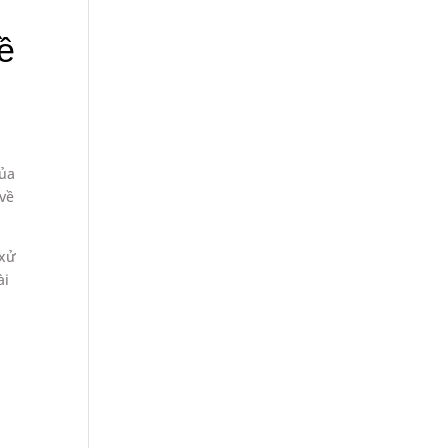
ề
của
 về
 xử
ài