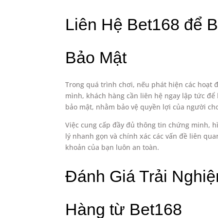
Liên Hệ Bet168 để 
Bảo Mật
Trong quá trình chơi, nếu phát hiện các hoạt
mình, khách hàng cần liên hệ ngay lập tức để 
bảo mật, nhằm bảo vệ quyền lợi của người chơ
Việc cung cấp đầy đủ thông tin chứng minh, h
lý nhanh gọn và chính xác các vấn đề liên qua
khoản của bạn luôn an toàn.
Đánh Giá Trải Nghi
Hàng từ Bet168