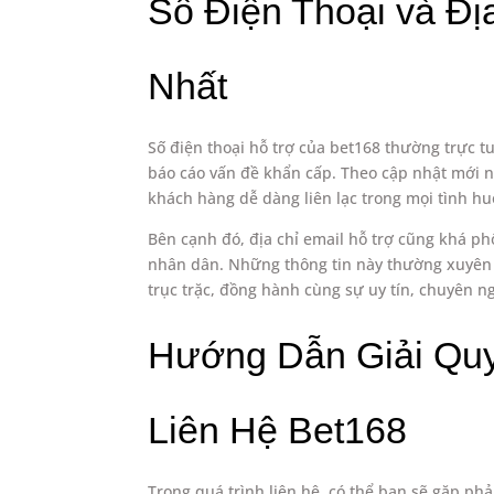
Số Điện Thoại và Đị
Nhất
Số điện thoại hỗ trợ của bet168 thường trực tu
báo cáo vấn đề khẩn cấp. Theo cập nhật mới nh
khách hàng dễ dàng liên lạc trong mọi tình hu
Bên cạnh đó, địa chỉ email hỗ trợ cũng khá ph
nhân dân. Những thông tin này thường xuyên
trục trặc, đồng hành cùng sự uy tín, chuyên n
Hướng Dẫn Giải Qu
Liên Hệ Bet168
Trong quá trình liên hệ, có thể bạn sẽ gặp ph