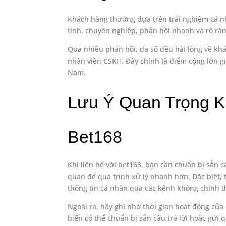
Khách hàng thường dựa trên trải nghiệm cá nh
tình, chuyên nghiệp, phản hồi nhanh và rõ ràn
Qua nhiều phản hồi, đa số đều hài lòng về kh
nhân viên CSKH. Đây chính là điểm cộng lớn giú
Nam.
Lưu Ý Quan Trọng K
Bet168
Khi liên hệ với bet168, bạn cần chuẩn bị sẵn cá
quan để quá trình xử lý nhanh hơn. Đặc biệt, 
thông tin cá nhân qua các kênh không chính t
Ngoài ra, hãy ghi nhớ thời gian hoạt động của
biến có thể chuẩn bị sẵn câu trả lời hoặc gửi 