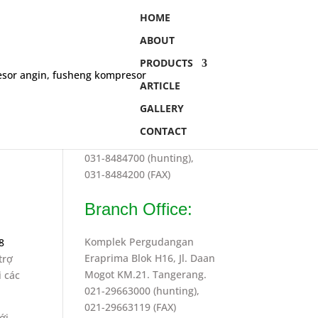
HOME
ABOUT
PRODUCTS
ARTICLE
Head Office:
ợ
GALLERY
Jl. Rungkut Industri IV / 28,
CONTACT
Surabaya 60293
031-8484700 (hunting),
031-8484200 (FAX)
Branch Office:
Komplek Pergudangan
8
Eraprima Blok H16, Jl. Daan
trợ
Mogot KM.21. Tangerang.
i các
021-29663000 (hunting),
021-29663119 (FAX)
ới