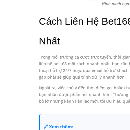
Hình minh họa:
Cách Liên Hệ Bet16
Nhất
Trong môi trường cá cược trực tuyến, thời gia
liên hệ bet168 một cách nhanh nhất, bạn cần b
thoại hỗ trợ 24/7 hoặc qua email hỗ trợ khách 
gặp phải sẽ giúp quá trình xử lý nhanh hơn.
Ngoài ra, việc chú ý đến thời điểm gọi hoặc ch
bạn nhận được phản hồi nhanh hơn. Thường x
bỏ lỡ những kênh liên lạc mới, tối ưu hiệu qu
🔗 Xem thêm: