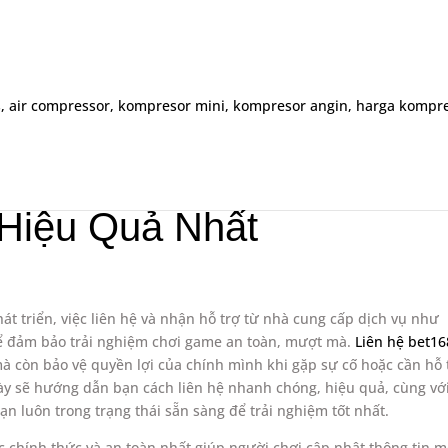
 Cách Để Truy Cập Hỗ Tr
Hiệu Quả Nhất
át triển, việc liên hệ và nhận hỗ trợ từ nhà cung cấp dịch vụ như
ể đảm bảo trải nghiệm chơi game an toàn, mượt mà.
Liên hệ bet16
à còn bảo vệ quyền lợi của chính mình khi gặp sự cố hoặc cần hỗ 
t này sẽ hướng dẫn bạn cách liên hệ nhanh chóng, hiệu quả, cùng vớ
n luôn trong trạng thái sẵn sàng để trải nghiệm tốt nhất.
c chính thức và an toàn nhất giúp người chơi cập nhật thông tin m