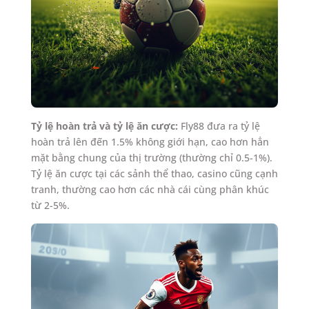
Tỷ lệ hoàn trả và tỷ lệ ăn cược:
Fly88 đưa ra tỷ lệ
hoàn trả lên đến 1.5% không giới hạn, cao hơn hẳn
mặt bằng chung của thị trường (thường chỉ 0.5-1%).
Tỷ lệ ăn cược tại các sảnh thể thao, casino cũng cạnh
tranh, thường cao hơn các nhà cái cùng phân khúc
từ 2-5%.