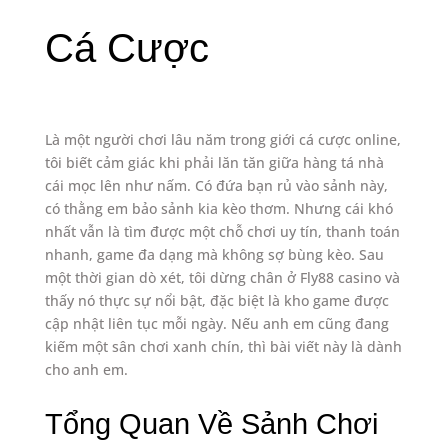
Cá Cược
Là một người chơi lâu năm trong giới cá cược online,
tôi biết cảm giác khi phải lăn tăn giữa hàng tá nhà
cái mọc lên như nấm. Có đứa bạn rủ vào sảnh này,
có thằng em bảo sảnh kia kèo thơm. Nhưng cái khó
nhất vẫn là tìm được một chỗ chơi uy tín, thanh toán
nhanh, game đa dạng mà không sợ bùng kèo. Sau
một thời gian dò xét, tôi dừng chân ở Fly88 casino và
thấy nó thực sự nổi bật, đặc biệt là kho game được
cập nhật liên tục mỗi ngày. Nếu anh em cũng đang
kiếm một sân chơi xanh chín, thì bài viết này là dành
cho anh em.
Tổng Quan Về Sảnh Chơi