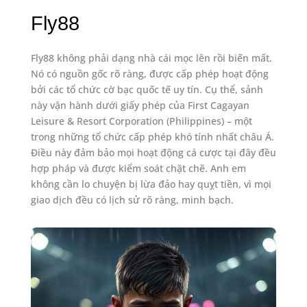
Fly88
Fly88 không phải dạng nhà cái mọc lên rồi biến mất.
Nó có nguồn gốc rõ ràng, được cấp phép hoạt động
bởi các tổ chức cờ bạc quốc tế uy tín. Cụ thể, sảnh
này vận hành dưới giấy phép của First Cagayan
Leisure & Resort Corporation (Philippines) – một
trong những tổ chức cấp phép khó tính nhất châu Á.
Điều này đảm bảo mọi hoạt động cá cược tại đây đều
hợp pháp và được kiểm soát chặt chẽ. Anh em
không cần lo chuyện bị lừa đảo hay quỵt tiền, vì mọi
giao dịch đều có lịch sử rõ ràng, minh bạch.