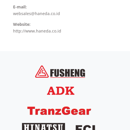
E-mail:
websales@haneda.co.id
Website:
http://www.haneda.co.id