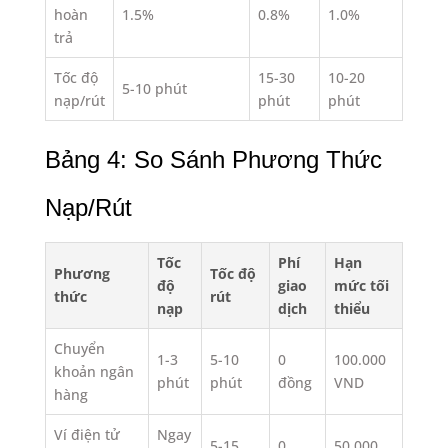
hoàn
1.5%
0.8%
1.0%
trả
Tốc độ
15-30
10-20
5-10 phút
nạp/rút
phút
phút
Bảng 4: So Sánh Phương Thức
Nạp/Rút
Tốc
Phí
Hạn
Phương
Tốc độ
độ
giao
mức tối
thức
rút
nạp
dịch
thiểu
Chuyển
1-3
5-10
0
100.000
khoản ngân
phút
phút
đồng
VND
hàng
Ví điện tử
Ngay
5-15
0
50.000