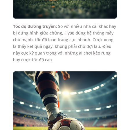
Tốc độ đường truyền:
So với nhiều nhà cái khác hay
bị đứng hình giữa chừng, Fly88 dùng hệ thống máy
chủ mạnh, tốc độ load trang cực nhanh. Cược xong
là thấy kết quả ngay, không phải chờ đợi lâu. Điều
này cực kỳ quan trọng với những ai chơi kèo rung
hay cược tốc độ cao.