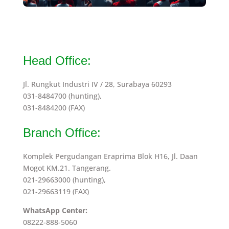
Head Office:
Jl. Rungkut Industri IV / 28, Surabaya 60293
031-8484700 (hunting),
031-8484200 (FAX)
Branch Office:
Komplek Pergudangan Eraprima Blok H16, Jl. Daan
Mogot KM.21. Tangerang.
021-29663000 (hunting),
021-29663119 (FAX)
WhatsApp Center:
08222-888-5060