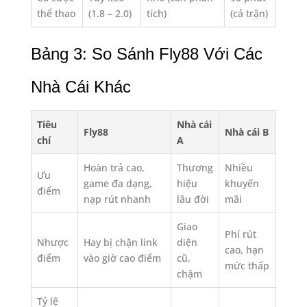
thể thao
(1.8 – 2.0)
tích)
(cả trận)
Bảng 3: So Sánh Fly88 Với Các
Nhà Cái Khác
Tiêu
Nhà cái
Fly88
Nhà cái B
chí
A
Hoàn trả cao,
Thương
Nhiều
Ưu
game đa dạng,
hiệu
khuyến
điểm
nạp rút nhanh
lâu đời
mãi
Giao
Phí rút
Nhược
Hay bị chặn link
diện
cao, hạn
điểm
vào giờ cao điểm
cũ,
mức thấp
chậm
Tỷ lệ