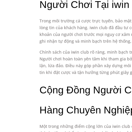
Người Chơi Tại iwin
Trong môi trường cá cược trực tuyến, bảo mật 
lòng tin của khách hàng. iwin club đã đầu tư 
khoản của người chơi trước mọi nguy cơ xâm n
ghi nhận tự động và minh bạch trên hệ thống, 
Chính sách của iwin club rõ ràng, minh bạch t
Người chơi hoàn toàn yên tâm khi tham gia bởi
lận, lừa đảo. Điều này góp phần xây dựng môi
tin khi đặt cược và tận hưởng từng phút giây g
Cộng Đồng Người Ch
Hàng Chuyên Nghiệp
Một trong những điểm cộng lớn của iwin club 