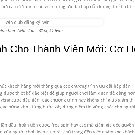
 chơi cá cược đỉnh cao với những ưu đãi hấp dẫn không thể bỏ lỡ.
inh họa: iwin club – đăng ký iwin
nh Cho Thành Viên Mới: Cơ H
u hút khách hàng mới thông qua các chương trình ưu đãi hấp dẫn.
 được thiết kế đặc biệt để giúp người chơi làm quen dễ dàng hơn
vòng cược đầu tiên. Các chương trình này không chỉ giúp giảm th
 giác hứng khởi, từng bước xây dựng niềm tin vững chắc cho ngườ
lần đầu, hoàn tiền cược, free spin hay các mã giảm giá độc quyền
ớn của người chơi. iwin club rất chú trọng đến việc chăm sóc khách