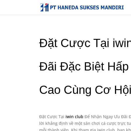
Đặt Cược Tại iwi
Đãi Đặc Biệt Hấp
Cao Cùng Cơ Hộ
Đặt Cược Tại
iwin club
Để Nhận Ngay Ưu Đãi Đặc
lời khẳng định về một sân chơi cá cược trực 
mỗi thành viên. Khi tham gia iwin club, bạn k