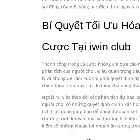
sôi động của một sòng bạc đích thực ngay tại 
Bí Quyết Tối Ưu Hó
Cược Tại iwin club
Thành công trong cá cược không chỉ dựa vào 
phân tích của người chơi. Điều quan trọng đầu
lý và không để cảm xúc chi phối quyết định đặt
chiến thuật linh hoạt, từ đó tăng khả năng thắ
Ngoài ra, việc theo dõi các phân tích dự báo, 
người chơi có những quyết định chính xác hơn
tích trực quan giúp bạn dễ dàng dự đoán kết q
chương trình khuyến mãi và thưởng tích lũy c
kiếm về những khoản lợi nhuận ấn tượng tron