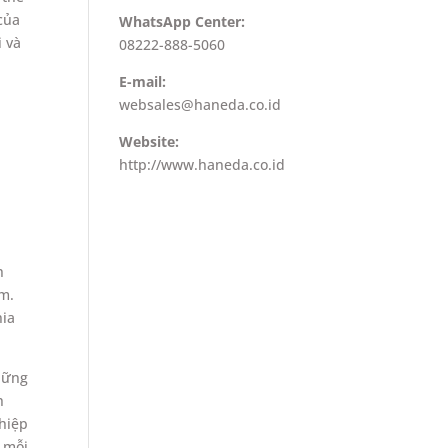
của
WhatsApp Center:
i và
08222-888-5060
E-mail:
websales@haneda.co.id
Website:
http://www.haneda.co.id
h
am.
hia
hững
h
ghiệp
, mỗi