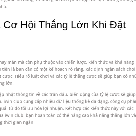
nhà.
a Cơ Hội Thắng Lớn Khi Đặt
may mắn mà còn phụ thuộc vào chiến lược, kiến thức và khả năng
 tiên là bạn cần có một kế hoạch rõ ràng, xác định ngân sách chơ
 cược. Hiểu rõ luật chơi và các tỷ lệ thắng cược sẽ giúp bạn có n
ng lớn.
cập nhật thông tin về các trận đấu, biến động của tỷ lệ cược sẽ giúp
. iwin club cung cấp nhiều dữ liệu thống kê đa dạng, công cụ phâ
uả, từ đó tối ưu hóa lợi nhuận. Kết hợp các kiến thức này với các
ủa iwin club, bạn hoàn toàn có thể nâng cao khả năng thắng lớn v
g thời gian ngắn.