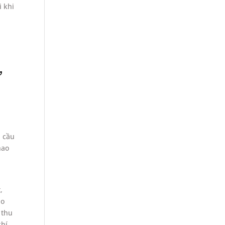
i khi
ừ
u cầu
hao
,
ảo
 thu
khí