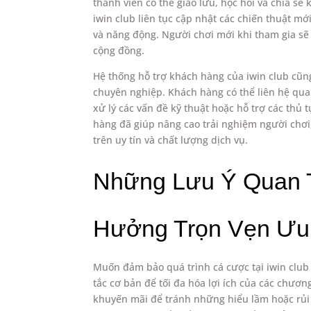
thành viên có thể giao lưu, học hỏi và chia s
iwin club liên tục cập nhật các chiến thuật mớ
và năng động. Người chơi mới khi tham gia sẽ 
cộng đồng.
Hệ thống hỗ trợ khách hàng của iwin club cũng
chuyên nghiệp. Khách hàng có thể liên hệ qua 
xử lý các vấn đề kỹ thuật hoặc hỗ trợ các thủ
hàng đã giúp nâng cao trải nghiệm người chơ
trên uy tín và chất lượng dịch vụ.
Những Lưu Ý Quan 
Hưởng Trọn Vẹn Ưu Đ
Muốn đảm bảo quá trình cá cược tại iwin club
tắc cơ bản để tối đa hóa lợi ích của các chươn
khuyến mãi để tránh những hiểu lầm hoặc rủi 