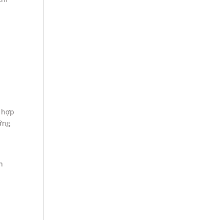
i hợp
hững
n
à