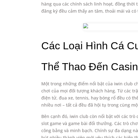
hàng qua các chính sách linh hoạt, đồng thời 
đăng ký đều cảm thấy an tâm, thoải mái và có 
Các Loại Hình Cá Cư
Thể Thao Đến Casin
Một trong những điểm nổi bật của iwin club 
chơi của mọi đối tượng khách hàng. Từ các trậ
điện tử, đua xe, tennis, hay bóng rổ đều có 
nhiều nơi – tất cả đều đã hội tụ trong cùng mộ
Bên cạnh đó, iwin club còn nổi bật với các trò
slot game và game bài đổi thưởng. Các trò c
công bằng và minh bạch. Chính sự đa dạng này
hút nhiều thành viên mới yêu thích các biến 