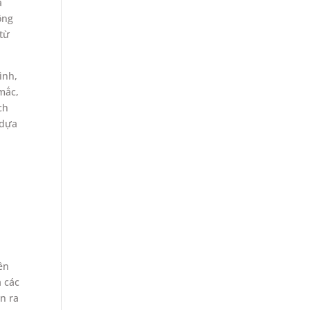
a
ộng
 từ
ình,
mắc,
ch
 dựa
ên
a các
n ra