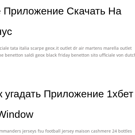
 Приложение Скачать На
нус
ale tata italia scarpe geox.it outlet dr air martens marella outlet
 benetton saldi geox black friday benetton sito ufficiale von dutc
к угадать Приложение 1хбет
 Window
ommanders jerseys fsu football jersey maison cashmere 24 bottles