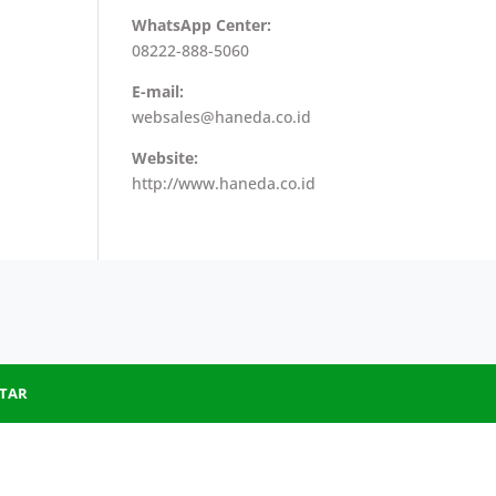
WhatsApp Center:
08222-888-5060
E-mail:
websales@haneda.co.id
Website:
http://www.haneda.co.id
TAR