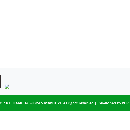
017
PT. HANEDA SUKSES MANDIRI
. All rights reserved | Developed by
NEC