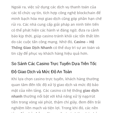
Ngoài ra, việc sử dụng các dịch vụ thanh toán của
các tổ chức uy tín, tích hợp công nghệ blockchain để
minh bạch hóa mọi giao dịch cũng góp phần hạn chế
rủi ro. Các nhà cung cấp giải pháp an ninh tiên tiến
có thể phát hiện các hành vi đáng ngờ, đưa ra cảnh
báo kịp thời, giúp casino tránh khỏi các tổn thất lớn
do các cuộc tấn công mạng. Nhờ đó,
Casino – Hệ
Thống Giao Dịch Nhanh
có thể duy trì sự an toàn và
tin cậy để phục vụ khách hàng hiệu quả hơn.
So Sánh Các Casino Trực Tuyến Dựa Trên Tốc
Độ Giao Dịch và Mức Độ An Toàn
Khi lựa chọn casino trực tuyến, khách hàng thường
quan tâm đến tốc độ xử lý giao dịch và mức độ bảo
mật của nền tảng. Các casino có hệ thống
giao dịch
nhanh
thường nổi bật với khả năng xử lý nạp/rút
tiền trong vòng vài phút, thậm chí giây, đem đến trải
nghiệm liền mạch và tiện lợi. Trong khi đó, các nền