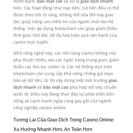
minh bạch,
bảo mật cao
và xử lý
giao dịch nhanh
hơn. Các hoạt động như nạp tiền, rút tiền đều có thể
được theo dõi rõ ràng, không thể sửa đổi hay gian
lận, giúp nâng cao niềm tin của người chơi vào hệ
thống. Việc áp dụng blockchain còn giúp giảm thiểu
thời gian chờ đợi, tối đa hóa hiệu quả vận hành của
casino trực tuyến.
Nhờ công nghệ này, các nền tảng casino không còn
phụ thuộc nhiều vào các ngân hàng trung gian, giảm
thiểu các thủ tục rườm rà. Các hệ thống dựa trên
blockchain còn cung cấp khả năng chống giả mạo,
bảo vệ dữ liệu, từ đó xây dựng một môi trường
giao
dịch nhanh
và
bảo mật cao
phù hợp với tiêu chuẩn
quốc tế. Điều này đang thúc đẩy sự phát triển bền
vững và cạnh tranh ngày càng gay gắt của ngành
công nghiệp casino online.
Tương Lai Của Giao Dịch Trong Casino Online:
Xu Hướng Nhanh Hơn, An Toàn Hơn