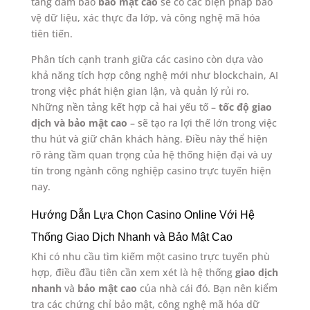
tảng đảm bảo
bảo mật cao
sẽ có các biện pháp bảo
vệ dữ liệu, xác thực đa lớp, và công nghệ mã hóa
tiên tiến.
Phân tích cạnh tranh giữa các casino còn dựa vào
khả năng tích hợp công nghệ mới như blockchain, AI
trong việc phát hiện gian lận, và quản lý rủi ro.
Những nền tảng kết hợp cả hai yếu tố –
tốc độ giao
dịch và bảo mật cao
– sẽ tạo ra lợi thế lớn trong việc
thu hút và giữ chân khách hàng. Điều này thể hiện
rõ ràng tầm quan trọng của hệ thống hiện đại và uy
tín trong ngành công nghiệp casino trực tuyến hiện
nay.
Hướng Dẫn Lựa Chọn Casino Online Với Hệ
Thống Giao Dịch Nhanh và Bảo Mật Cao
Khi có nhu cầu tìm kiếm một casino trực tuyến phù
hợp, điều đầu tiên cần xem xét là hệ thống
giao dịch
nhanh
và
bảo mật cao
của nhà cái đó. Bạn nên kiểm
tra các chứng chỉ bảo mật, công nghệ mã hóa dữ