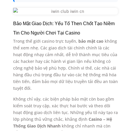
Bảo Mật Giao Dịch: Yếu Tố Then Chốt Tạo Niềm
Tin Cho Người Chơi Tại Casino
Trong thế giới casino trực tuyến,
bảo mật cao
không
thể xem nhẹ. Các giao dịch tài chính chính là các
hoạt động nhạy cảm nhất, dễ trở thành mục tiêu của
các hacker hay các hành vi gian lận nếu không có
công nghệ bảo vệ phù hợp. Chính vì thế, các nhà cái
hàng đầu chú trọng đầu tư vào các hệ thống mã hóa
tiên tiến, đảm bảo mọi dữ liệu truyền tải đều an toàn
tuyệt đối.
Không chỉ vậy, các biện pháp bảo mật còn bao gồm
kiểm soát truy cập, xác thực hai bước và theo dõi
hoạt động giao dịch liên tục. Những yếu tố này tạo ra
lớp phòng thủ vững chắc, khẳng định
Casino – Hệ
Thống Giao Dịch Nhanh
không chỉ nhanh mà còn