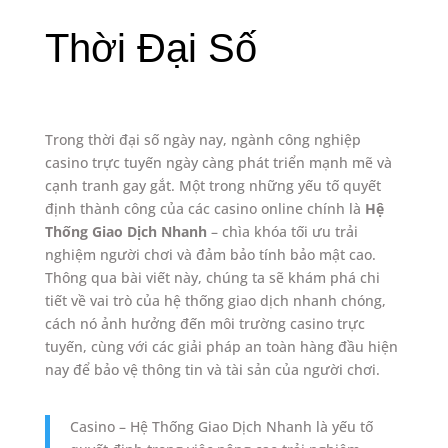
Thời Đại Số
Trong thời đại số ngày nay, ngành công nghiệp
casino trực tuyến ngày càng phát triển mạnh mẽ và
cạnh tranh gay gắt. Một trong những yếu tố quyết
định thành công của các casino online chính là
Hệ
Thống Giao Dịch Nhanh
– chìa khóa tối ưu trải
nghiệm người chơi và đảm bảo tính bảo mật cao.
Thông qua bài viết này, chúng ta sẽ khám phá chi
tiết về vai trò của hệ thống giao dịch nhanh chóng,
cách nó ảnh hưởng đến môi trường casino trực
tuyến, cùng với các giải pháp an toàn hàng đầu hiện
nay để bảo vệ thông tin và tài sản của người chơi.
Casino – Hệ Thống Giao Dịch Nhanh là yếu tố