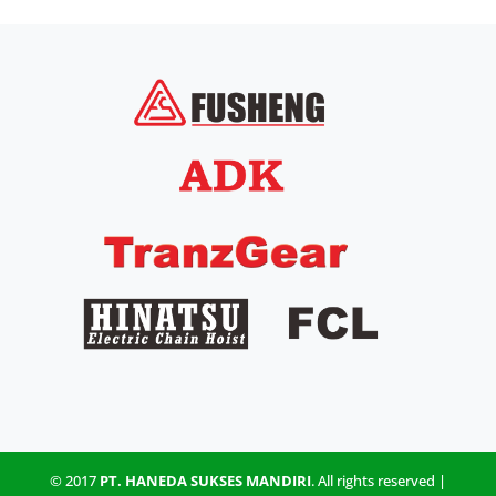
© 2017
PT. HANEDA SUKSES MANDIRI
. All rights reserved |