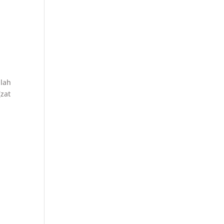
alah
zat