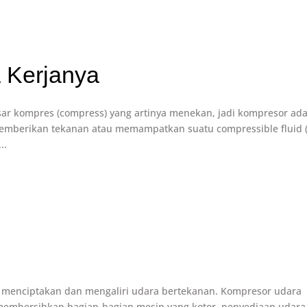
 Kerjanya
asar kompres (compress) yang artinya menekan, jadi kompresor ad
memberikan tekanan atau memampatkan suatu compressible fluid (
..
g menciptakan dan mengaliri udara bertekanan. Kompresor udara
 membersihkan bagian-bagian mesin yang kotor, penyediaan udara