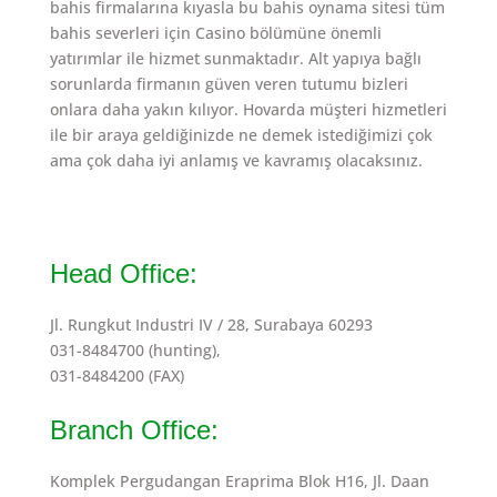
bahis firmalarına kıyasla bu bahis oynama sitesi tüm
bahis severleri için Casino bölümüne önemli
yatırımlar ile hizmet sunmaktadır. Alt yapıya bağlı
sorunlarda firmanın güven veren tutumu bizleri
onlara daha yakın kılıyor. Hovarda müşteri hizmetleri
ile bir araya geldiğinizde ne demek istediğimizi çok
ama çok daha iyi anlamış ve kavramış olacaksınız.
Head Office:
Jl. Rungkut Industri IV / 28, Surabaya 60293
031-8484700 (hunting),
031-8484200 (FAX)
Branch Office:
Komplek Pergudangan Eraprima Blok H16, Jl. Daan