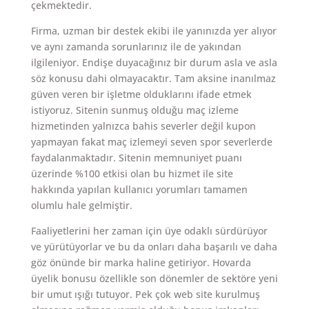
çekmektedir.
Firma, uzman bir destek ekibi ile yanınızda yer alıyor
ve aynı zamanda sorunlarınız ile de yakından
ilgileniyor. Endişe duyacağınız bir durum asla ve asla
söz konusu dahi olmayacaktır. Tam aksine inanılmaz
güven veren bir işletme olduklarını ifade etmek
istiyoruz. Sitenin sunmuş olduğu maç izleme
hizmetinden yalnızca bahis severler değil kupon
yapmayan fakat maç izlemeyi seven spor severlerde
faydalanmaktadır. Sitenin memnuniyet puanı
üzerinde %100 etkisi olan bu hizmet ile site
hakkında yapılan kullanıcı yorumları tamamen
olumlu hale gelmiştir.
Faaliyetlerini her zaman için üye odaklı sürdürüyor
ve yürütüyorlar ve bu da onları daha başarılı ve daha
göz önünde bir marka haline getiriyor. Hovarda
üyelik bonusu özellikle son dönemler de sektöre yeni
bir umut ışığı tutuyor. Pek çok web site kurulmuş