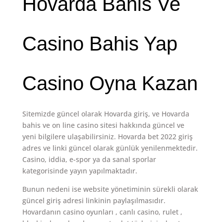
Hovarda Bahis Ve
Casino Bahis Yap
Casino Oyna Kazan
Sitemizde güncel olarak Hovarda giriş, ve Hovarda
bahis ve on line casino sitesi hakkında güncel ve
yeni bilgilere ulaşabilirsiniz. Hovarda bet 2022 giriş
adres ve linki güncel olarak günlük yenilenmektedir.
Casino, iddia, e-spor ya da sanal sporlar
kategorisinde yayın yapılmaktadır.
Bunun nedeni ise website yönetiminin sürekli olarak
güncel giriş adresi linkinin paylaşılmasıdır.
Hovardanın casino oyunları , canlı casino, rulet ,