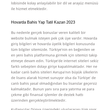
lobisinde kolay anlaşılabilir bir dil ve arayüz menüsü
ile hizmet etmektedir.
Hovarda Bahis Yap Tatil Kazan 2023
Bu nedenle gerçek bonuslar veren kaliteli bir
website bulmak isteyen pek çok üye vardır. Hovarda
giriş bilgileri ve hovarda üyelik bilgileri konusunda
tüm bilgiler sitemizde. Türkiye’nin en beğenilen ve
en yeni bahis platformuna girmek için sitemizi takip
etmeye devam edin. Türkiye’de internet siteleri sekiz
farklı sebepten dolayı girişe kapatılmaktadır. Her ne
kadar canlı bahis siteleri Avrupa’nın büyük ülkelerin
de lisans alarak hizmet sunuyor olsa da Türkiye’ de
canlı bahis yasal olmadığından bu lisanslar geçersiz
kalmaktadır. Bunun yanı sıra para yatırma ve para
çekme gibi finansal işlemler de destek hattı
üzerinden gerçekleştirilmektedir.
Kullanıcılar Dünya üzerindeki uluslararası tüm spor