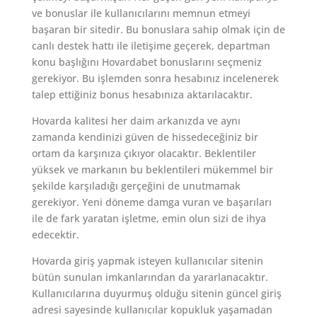
ve bonuslar ile kullanıcılarını memnun etmeyi
başaran bir sitedir. Bu bonuslara sahip olmak için de
canlı destek hattı ile iletişime geçerek, departman
konu başlığını Hovardabet bonuslarını seçmeniz
gerekiyor. Bu işlemden sonra hesabınız incelenerek
talep ettiğiniz bonus hesabınıza aktarılacaktır.
Hovarda kalitesi her daim arkanızda ve aynı
zamanda kendinizi güven de hissedeceğiniz bir
ortam da karşınıza çıkıyor olacaktır. Beklentiler
yüksek ve markanın bu beklentileri mükemmel bir
şekilde karşıladığı gerçeğini de unutmamak
gerekiyor. Yeni döneme damga vuran ve başarıları
ile de fark yaratan işletme, emin olun sizi de ihya
edecektir.
Hovarda giriş yapmak isteyen kullanıcılar sitenin
bütün sunulan imkanlarından da yararlanacaktır.
Kullanıcılarına duyurmuş olduğu sitenin güncel giriş
adresi sayesinde kullanıcılar kopukluk yaşamadan