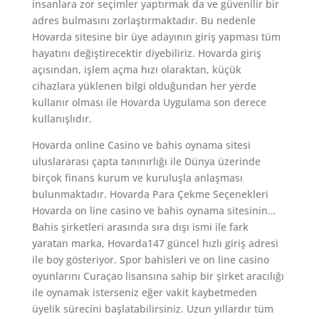
insanlara zor seçimler yaptırmak da ve güvenilir bir
adres bulmasını zorlaştırmaktadır. Bu nedenle
Hovarda sitesine bir üye adayının giriş yapması tüm
hayatını değiştirecektir diyebiliriz. Hovarda giriş
açısından, işlem açma hızı olaraktan, küçük
cihazlara yüklenen bilgi olduğundan her yerde
kullanır olması ile Hovarda Uygulama son derece
kullanışlıdır.
Hovarda online Casino ve bahis oynama sitesi
uluslararası çapta tanınırlığı ile Dünya üzerinde
birçok finans kurum ve kuruluşla anlaşması
bulunmaktadır. Hovarda Para Çekme Seçenekleri
Hovarda on line casino ve bahis oynama sitesinin…
Bahis şirketleri arasında sıra dışı ismi ile fark
yaratan marka, Hovarda147 güncel hızlı giriş adresi
ile boy gösteriyor. Spor bahisleri ve on line casino
oyunlarını Curaçao lisansına sahip bir şirket aracılığı
ile oynamak isterseniz eğer vakit kaybetmeden
üyelik sürecini başlatabilirsiniz. Uzun yıllardır tüm