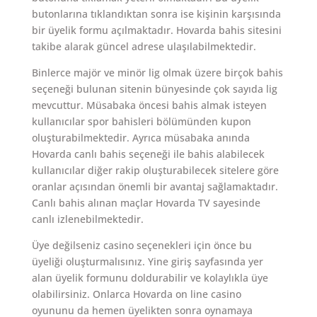
butonlarına tıklandıktan sonra ise kişinin karşısında
bir üyelik formu açılmaktadır. Hovarda bahis sitesini
takibe alarak güncel adrese ulaşılabilmektedir.
Binlerce majör ve minör lig olmak üzere birçok bahis
seçeneği bulunan sitenin bünyesinde çok sayıda lig
mevcuttur. Müsabaka öncesi bahis almak isteyen
kullanıcılar spor bahisleri bölümünden kupon
oluşturabilmektedir. Ayrıca müsabaka anında
Hovarda canlı bahis seçeneği ile bahis alabilecek
kullanıcılar diğer rakip oluşturabilecek sitelere göre
oranlar açısından önemli bir avantaj sağlamaktadır.
Canlı bahis alınan maçlar Hovarda TV sayesinde
canlı izlenebilmektedir.
Üye değilseniz casino seçenekleri için önce bu
üyeliği oluşturmalısınız. Yine giriş sayfasında yer
alan üyelik formunu doldurabilir ve kolaylıkla üye
olabilirsiniz. Onlarca Hovarda on line casino
oyununu da hemen üyelikten sonra oynamaya