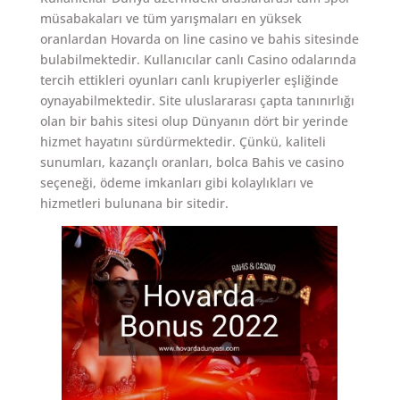
müsabakaları ve tüm yarışmaları en yüksek
oranlardan Hovarda on line casino ve bahis sitesinde
bulabilmektedir. Kullanıcılar canlı Casino odalarında
tercih ettikleri oyunları canlı krupiyerler eşliğinde
oynayabilmektedir. Site uluslararası çapta tanınırlığı
olan bir bahis sitesi olup Dünyanın dört bir yerinde
hizmet hayatını sürdürmektedir. Çünkü, kaliteli
sunumları, kazançlı oranları, bolca Bahis ve casino
seçeneği, ödeme imkanları gibi kolaylıkları ve
hizmetleri bulunana bir sitedir.