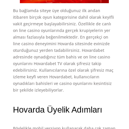
Bu bağlamda siteye üye olduğunuz ilk andan
itibaren birçok oyun kategorisine dahil olarak keyifli
vakit geçirmeye başlayabilirsiniz. Özellikle de canlı
on line casino oyunlarında gerçek krupiyelerin yer
alması fazlasıyla beğenilmektedir. En gerçekçi on
line casino deneyimini Hovarda sitesinde evinizde
oturduğunuz yerden tadabilirsiniz. Hovardabet
adresinde oynadığınız tüm bahis ve on line casino
oyunlarını Hovardabet TV olarak şifresiz takip
edebilirsiniz. Kullanıcılarına özel olarak şifresiz maç
izleme keyfi veren Hovardabet, kullanıcıların
oynadıkları bahisleri ve casino oyunlarını kesintisiz
bir şekilde izleyebiliyorlar.
Hovarda Üyelik Adımları
Böylelikle mobil versiyon kullanarak daha çok zaman