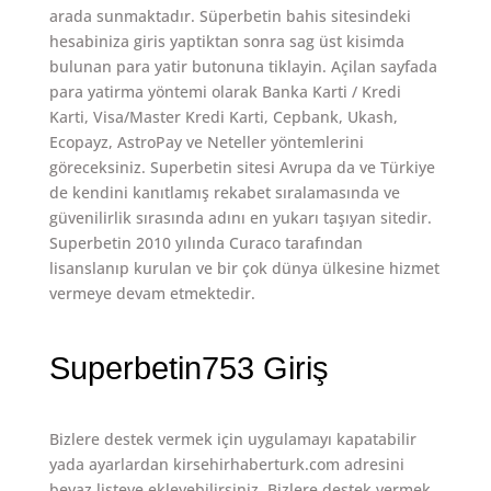
arada sunmaktadır. Süperbetin bahis sitesindeki
hesabiniza giris yaptiktan sonra sag üst kisimda
bulunan para yatir butonuna tiklayin. Açilan sayfada
para yatirma yöntemi olarak Banka Karti / Kredi
Karti, Visa/Master Kredi Karti, Cepbank, Ukash,
Ecopayz, AstroPay ve Neteller yöntemlerini
göreceksiniz. Superbetin sitesi Avrupa da ve Türkiye
de kendini kanıtlamış rekabet sıralamasında ve
güvenilirlik sırasında adını en yukarı taşıyan sitedir.
Superbetin 2010 yılında Curaco tarafından
lisanslanıp kurulan ve bir çok dünya ülkesine hizmet
vermeye devam etmektedir.
Superbetin753 Giriş
Bizlere destek vermek için uygulamayı kapatabilir
yada ayarlardan kirsehirhaberturk.com adresini
beyaz listeye ekleyebilirsiniz. Bizlere destek vermek