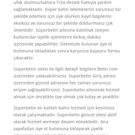
ufak olumsuzluklara 7/24 destek hattıyla yardım
sağlamaktadır. Süper betin ödemelerini sorunsuz bir
şekilde ödemesi için üye olurken kayıt bilgilerini
eksiksiz ve sorunsuz bir şekilde doldurmanız çok
önemlidir. Süperbetin ailesine katılmak isteyen
kullanıcılar üyelik işlemlerini birkaç dakika
içerisinde yapabilirler. Sitemizde bulunan üye ol
butonuna tıkladıktan sonra karşınıza başvuru formu
çıkacaktır.
Süperbetin sitesi ile ilgili detayli bilgilere Betin.com
üzerinden ualasabilirsiniz. Superbetin Giriş adresi
üzerinden güncel adresine her zaman sorunsuz
erişim sağlayabilirsiniz. Superbetin sitesinde hizmet
almak için öncelikle üye olmak çok kolay ve pratiktir.
Süperbetin en kaliteli bahis hizmeti için kesintisiz
olarak çalışmaktadır. Superbetin güncel sitesi aktif
olarak hizmet vermeye devam etmektedir. Ana
sayafadan üye ol butonuna tıklayarak üyelik