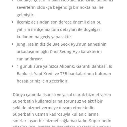
severlerin oldukça beğendiği bir nokta haline
gelmiştir.
İlçemiz açısından son derece önemli olan bu
yatırım ile ilçemiz tüm detayları ile doğalgaz
kullanımına geçiş yapacaktır.
Jung Hae In dizide Bae Seok Ryu’nun annesinin
arkadaşının oğlu Choi Seung Hyo karakterini
canlandırıyor.
1 günük süre yalnizca Akbank, Garanti Bankasi, Is
Bankasi, Yapi Kredi ve TEB bankalarinda bulunan
hesaplariniz için geçerlidir.
Dünya çapında lisanslı ve yasal olarak hizmet veren
Superbetin kullanıcılarına sorunsuz ve aktif bir
şekilde hizmet vermeye devam etmektedir.
Süperbetin uzman kadrosuyla kullanıcılarına
sınırları aşan bir hizmet sağlamaktadır. Super betin