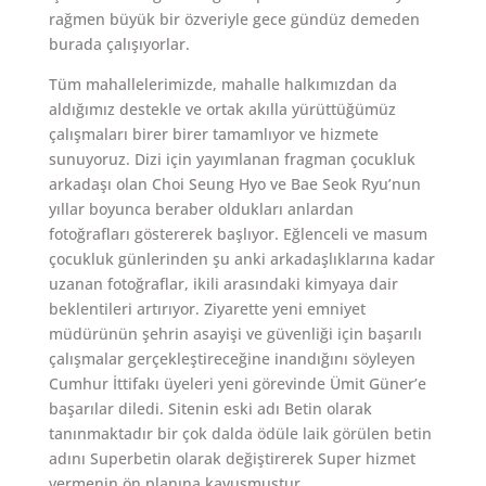
rağmen büyük bir özveriyle gece gündüz demeden
burada çalışıyorlar.
Tüm mahallelerimizde, mahalle halkımızdan da
aldığımız destekle ve ortak akılla yürüttüğümüz
çalışmaları birer birer tamamlıyor ve hizmete
sunuyoruz. Dizi için yayımlanan fragman çocukluk
arkadaşı olan Choi Seung Hyo ve Bae Seok Ryu’nun
yıllar boyunca beraber oldukları anlardan
fotoğrafları göstererek başlıyor. Eğlenceli ve masum
çocukluk günlerinden şu anki arkadaşlıklarına kadar
uzanan fotoğraflar, ikili arasındaki kimyaya dair
beklentileri artırıyor. Ziyarette yeni emniyet
müdürünün şehrin asayişi ve güvenliği için başarılı
çalışmalar gerçekleştireceğine inandığını söyleyen
Cumhur İttifakı üyeleri yeni görevinde Ümit Güner’e
başarılar diledi. Sitenin eski adı Betin olarak
tanınmaktadır bir çok dalda ödüle laik görülen betin
adını Superbetin olarak değiştirerek Super hizmet
vermenin ön planına kavuşmuştur.