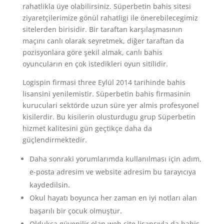
rahatlikla üye olabilirsiniz. Süperbetin bahis sitesi
ziyaretçilerimize gönül rahatligi ile önerebilecegimiz
sitelerden birisidir. Bir taraftan karşılaşmasının
maçını canlı olarak seyretmek, diğer taraftan da
pozisyonlara göre şekil almak, canlı bahis
oyuncuların en çok istedikleri oyun sitilidir.
Logispin firmasi three Eylül 2014 tarihinde bahis
lisansini yenilemistir. Süperbetin bahis firmasinin
kuruculari sektörde uzun süre yer almis profesyonel
kisilerdir. Bu kisilerin olusturdugu grup Süperbetin
hizmet kalitesini gün geçtikçe daha da
güçlendirmektedir.
Daha sonraki yorumlarımda kullanılması için adım,
e-posta adresim ve website adresim bu tarayıcıya
kaydedilsin.
Okul hayatı boyunca her zaman en iyi notları alan
başarılı bir çocuk olmuştur.
Oldukça güvenilir olan web site lisansıyla da bahis