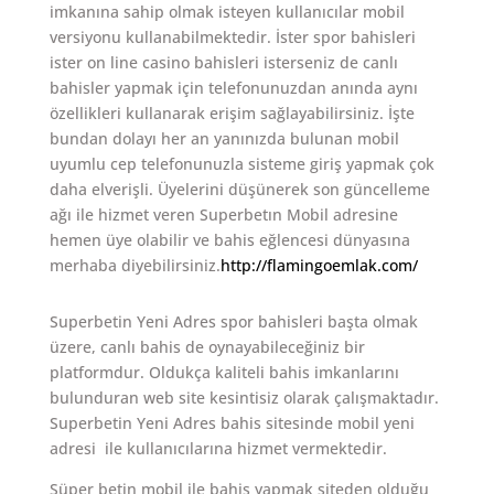
imkanına sahip olmak isteyen kullanıcılar mobil
versiyonu kullanabilmektedir. İster spor bahisleri
ister on line casino bahisleri isterseniz de canlı
bahisler yapmak için telefonunuzdan anında aynı
özellikleri kullanarak erişim sağlayabilirsiniz. İşte
bundan dolayı her an yanınızda bulunan mobil
uyumlu cep telefonunuzla sisteme giriş yapmak çok
daha elverişli. Üyelerini düşünerek son güncelleme
ağı ile hizmet veren Superbetın Mobil adresine
hemen üye olabilir ve bahis eğlencesi dünyasına
merhaba diyebilirsiniz.
http://flamingoemlak.com/
Superbetin Yeni Adres spor bahisleri başta olmak
üzere, canlı bahis de oynayabileceğiniz bir
platformdur. Oldukça kaliteli bahis imkanlarını
bulunduran web site kesintisiz olarak çalışmaktadır.
Superbetin Yeni Adres bahis sitesinde mobil yeni
adresi ile kullanıcılarına hizmet vermektedir.
Süper betin mobil ile bahis yapmak siteden olduğu