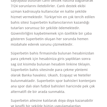
sayfayada bulunan canlı destek hattına bağlanarak
7/24 sorunlarını iletebilirler. Canlı destek ekibi
uzman kadrosuyla kullanıcılar en kalite şekilde
hizmet vermektedir. Türkiye’nin en çok tercih edilen
bahis sitesi Superbetin kullanıcılarının kazandığı
tutarları sorunsuz bir şekilde ödemektedir.
Güvenilirliğini kaybetmemek için özellikle bir çaba
gösteren Superbetin oluşan her sorunda hemen
müdahale ederek sorunu çözmektedir.
Süperbetin bahis firmasinda bulunan hesabinizdan
para çekmek için hesabiniza giris yaptiktan sonra
sag üst kisimda bulunan hesabim linkine tiklayin.
Süperbetin bahis sitesinde para çekme yöntemi
olarak Banka havalesi, Ukash, Ecopayz ve Neteller
bulunmaktadir. Superbetin spor bahisleri kontenjanı
ana spor dalı olan futbol bahisleri haricinde pek çok
alternatifi de bir arada sunmakta.
Superbetın ailesine katılarak doya doya kazanabilir
ve keyifli bir şekilde bütün uygulamalardan