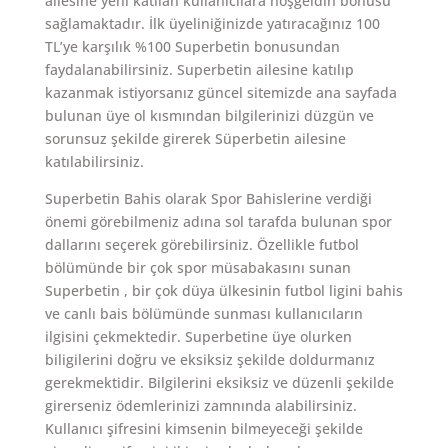
ailesine yeni katılan kullanıcılara hoşgeldin bonusu
sağlamaktadır. İlk üyeliniğinizde yatıracağınız 100
TL’ye karşılık %100 Superbetin bonusundan
faydalanabilirsiniz. Superbetin ailesine katılıp
kazanmak istiyorsanız güncel sitemizde ana sayfada
bulunan üye ol kısmından bilgilerinizi düzgün ve
sorunsuz şekilde girerek Süperbetin ailesine
katılabilirsiniz.
Superbetin Bahis olarak Spor Bahislerine verdiği
önemi görebilmeniz adına sol tarafda bulunan spor
dallarını seçerek görebilirsiniz. Özellikle futbol
bölümünde bir çok spor müsabakasını sunan
Superbetin , bir çok düya ülkesinin futbol ligini bahis
ve canlı bais bölümünde sunması kullanıcıların
ilgisini çekmektedir. Superbetine üye olurken
biligilerini doğru ve eksiksiz şekilde doldurmanız
gerekmektidir. Bilgilerini eksiksiz ve düzenli şekilde
girerseniz ödemlerinizi zamnında alabilirsiniz.
Kullanıcı şifresini kimsenin bilmeyeceği şekilde