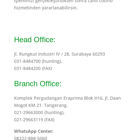
işleminizi gerçekleştirdikten sonra canlı cosino
hizmetinden yararlanabilirsin.
Head Office:
Jl. Rungkut Industri IV / 28, Surabaya 60293
031-8484700 (hunting),
031-8484200 (FAX)
Branch Office:
Komplek Pergudangan Eraprima Blok H16, Jl. Daan
Mogot KM.21. Tangerang.
021-29663000 (hunting),
021-29663119 (FAX)
WhatsApp Center:
08222-888-5060