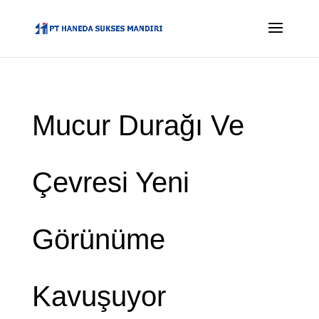
Mucur Durağı Ve
Çevresi Yeni
Görünüme
Kavuşuyor