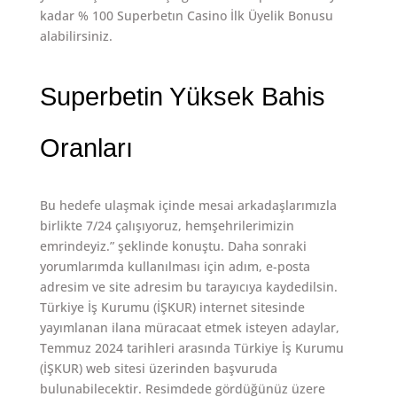
kadar % 100 Superbetın Casino İlk Üyelik Bonusu
alabilirsiniz.
Superbetin Yüksek Bahis
Oranları
Bu hedefe ulaşmak içinde mesai arkadaşlarımızla
birlikte 7/24 çalışıyoruz, hemşehrilerimizin
emrindeyiz.” şeklinde konuştu. Daha sonraki
yorumlarımda kullanılması için adım, e-posta
adresim ve site adresim bu tarayıcıya kaydedilsin.
Türkiye İş Kurumu (İŞKUR) internet sitesinde
yayımlanan ilana müracaat etmek isteyen adaylar,
Temmuz 2024 tarihleri arasında Türkiye İş Kurumu
(İŞKUR) web sitesi üzerinden başvuruda
bulunabilecektir. Resimdede gördüğünüz üzere