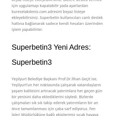
için uygulamayı kapatabilir yada ayarlardan
kureselakdeniz.com adresini beyaz listeye
ekleyebilirsiniz. Superbetin kullanıcıları canlı destek
hattına bağlanarak sadece kendi hesaları üzerinden
işlem yapabilirler.
Superbetin3 Yeni Adres:
Superbetin3
Yeşilyurt Belediye Başkanı Prof.Dr.İlhan Geçit ise,
Yeşilyurt’un her noktasında çalışarak vatandaşların
yaşam kalitesini artıracak yatırımlara her geçen gün
bir yenisini daha eklediklerini söyledi. Bizlerde
çalışmaları sık sık takip ederek yatırımların bir an
önce tamamlanması için çaba sarf ediyoruz. Fen
İşleri Müdürlüğüne bağlı ekiplerimiz sıcak havaya