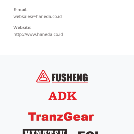
E-mail:
websales@haneda.co.id
Website:
http://www.haneda.co.id