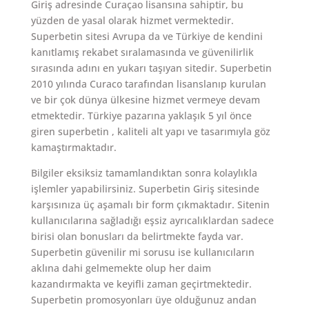
Giriş adresinde Curaçao lisansına sahiptir, bu
yüzden de yasal olarak hizmet vermektedir.
Superbetin sitesi Avrupa da ve Türkiye de kendini
kanıtlamış rekabet sıralamasında ve güvenilirlik
sırasında adını en yukarı taşıyan sitedir. Superbetin
2010 yılında Curaco tarafından lisanslanıp kurulan
ve bir çok dünya ülkesine hizmet vermeye devam
etmektedir. Türkiye pazarına yaklaşık 5 yıl önce
giren superbetin , kaliteli alt yapı ve tasarımıyla göz
kamaştırmaktadır.
Bilgiler eksiksiz tamamlandıktan sonra kolaylıkla
işlemler yapabilirsiniz. Superbetin Giriş sitesinde
karşısınıza üç aşamalı bir form çıkmaktadır. Sitenin
kullanıcılarına sağladığı eşsiz ayrıcalıklardan sadece
birisi olan bonusları da belirtmekte fayda var.
Superbetin güvenilir mi sorusu ise kullanıcıların
aklına dahi gelmemekte olup her daim
kazandırmakta ve keyifli zaman geçirtmektedir.
Superbetin promosyonları üye olduğunuz andan