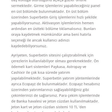
sermektedir. Girme işlemlerini yapabileceğiniz panel
en üst bölümde bulunmaktadır. En üst bölüm
üzerinden Superbetin Giriş işlemlerini hızlı şekilde
yapabiliyorsunuz. Aktivasyon işlemlerinin hemen
ardından en üstteki bölüme tıklamalısınız. Bunları
oraya kaydetmek mümkündür ama beni hatırla
seçeneği ile ancak kullanıcı adınızı
kaydedebiliyorsunuz.
Ayriyeten, Superbetin sitesini çalıştırabilmek için
çerezlerin kullanılabiliyor olması gerekmektedir. Ön
ödemeli kart sistemleri Paykasa, Astropay ve
Cashixir ile çok kısa sürede yatırım
yapılabilmektedir. Superbetin yatırım yöntemlerinde
ayrıca Ecopayz de bulunmaktadır. Ecopayz hesabınız
üzerinden yatırımlarınızı sağlayabildiğiniz gibi
çekimlerinizi de sağlarsınız. Para çekim işlemlerinde
de Banka havalesi ve jeton cüzdan kullanılmaktadır.
Jeton kart ve jeton cüzdan sistemi 10 TL ‘den