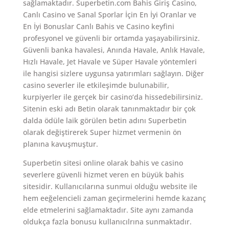
sağlamaktadır. Superbetin.com Bahis Giriş Casino,
Canlı Casino ve Sanal Sporlar İçin En İyi Oranlar ve
En İyi Bonuslar Canlı Bahis ve Casino keyfini
profesyonel ve güvenli bir ortamda yaşayabilirsiniz.
Güvenli banka havalesi, Anında Havale, Anlık Havale,
Hızlı Havale, Jet Havale ve Süper Havale yöntemleri
ile hangisi sizlere uygunsa yatırımları sağlayın. Diğer
casino severler ile etkileşimde bulunabilir,
kurpiyerler ile gerçek bir casino‘da hissedebilirsiniz.
Sitenin eski adı Betin olarak tanınmaktadır bir çok
dalda ödüle laik görülen betin adını Superbetin
olarak değiştirerek Super hizmet vermenin ön
planına kavuşmuştur.
Superbetin sitesi online olarak bahis ve casino
severlere güvenli hizmet veren en büyük bahis
sitesidir. Kullanıcılarına sunmui olduğu website ile
hem eeğelencieli zaman geçirmelerini hemde kazanç
elde etmelerini sağlamaktadır. Site aynı zamanda
oldukça fazla bonusu kullanıcılrına sunmaktadır.