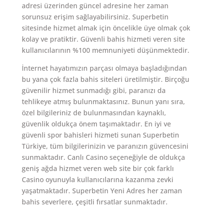
adresi üzerinden güncel adresine her zaman
sorunsuz erişim sağlayabilirsiniz. Superbetin
sitesinde hizmet almak için öncelikle üye olmak çok
kolay ve pratiktir. Güvenli bahis hizmeti veren site
kullanıcılarının %100 memnuniyeti düşünmektedir.
İnternet hayatımızın parçası olmaya başladığından
bu yana çok fazla bahis siteleri üretilmiştir. Birçoğu
güvenilir hizmet sunmadığı gibi, paranızı da
tehlikeye atmış bulunmaktasınız. Bunun yanı sıra,
özel bilgileriniz de bulunmasından kaynaklı,
güvenlik oldukça önem taşımaktadır. En iyi ve
güvenli spor bahisleri hizmeti sunan Superbetin
Türkiye, tüm bilgilerinizin ve paranızın güvencesini
sunmaktadır. Canlı Casino seçeneğiyle de oldukça
geniş ağda hizmet veren web site bir çok farklı
Casino oyunuyla kullanıcılarına kazanma zevki
yaşatmaktadır. Superbetin Yeni Adres her zaman
bahis severlere, çeşitli fırsatlar sunmaktadır.