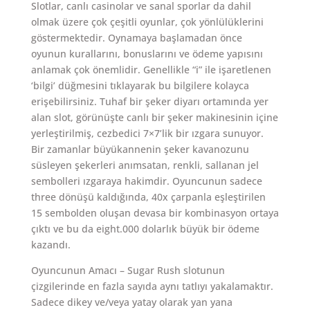
Slotlar, canlı casinolar ve sanal sporlar da dahil
olmak üzere çok çeşitli oyunlar, çok yönlülüklerini
göstermektedir. Oynamaya başlamadan önce
oyunun kurallarını, bonuslarını ve ödeme yapısını
anlamak çok önemlidir. Genellikle “i” ile işaretlenen
‘bilgi’ düğmesini tıklayarak bu bilgilere kolayca
erişebilirsiniz. Tuhaf bir şeker diyarı ortamında yer
alan slot, görünüşte canlı bir şeker makinesinin içine
yerleştirilmiş, cezbedici 7×7’lik bir ızgara sunuyor.
Bir zamanlar büyükannenin şeker kavanozunu
süsleyen şekerleri anımsatan, renkli, sallanan jel
sembolleri ızgaraya hakimdir. Oyuncunun sadece
three dönüşü kaldığında, 40x çarpanla eşleştirilen
15 sembolden oluşan devasa bir kombinasyon ortaya
çıktı ve bu da eight.000 dolarlık büyük bir ödeme
kazandı.
Oyuncunun Amacı – Sugar Rush slotunun
çizgilerinde en fazla sayıda aynı tatlıyı yakalamaktır.
Sadece dikey ve/veya yatay olarak yan yana