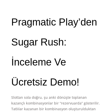
Pragmatic Play’den
Sugar Rush:
İnceleme Ve
Ücretsiz Demo!
Slottan sola doğru, şu anki dönüşte toplanan
kazançlı kombinasyonlar bir “rezervuarda” gösterilir.
Tatlılar kazanan bir kombinasyon oluşturulduktan