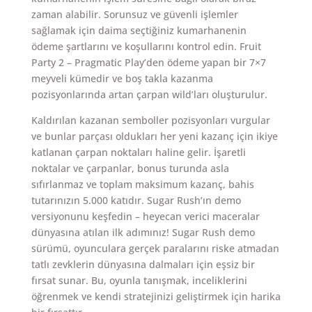
zaman alabilir. Sorunsuz ve güvenli işlemler
sağlamak için daima seçtiğiniz kumarhanenin
ödeme şartlarını ve koşullarını kontrol edin. Fruit
Party 2 – Pragmatic Play’den ödeme yapan bir 7×7
meyveli kümedir ve boş takla kazanma
pozisyonlarında artan çarpan wild’ları oluşturulur.
Kaldırılan kazanan semboller pozisyonları vurgular
ve bunlar parçası oldukları her yeni kazanç için ikiye
katlanan çarpan noktaları haline gelir. İşaretli
noktalar ve çarpanlar, bonus turunda asla
sıfırlanmaz ve toplam maksimum kazanç, bahis
tutarınızın 5.000 katıdır. Sugar Rush’ın demo
versiyonunu keşfedin – heyecan verici maceralar
dünyasına atılan ilk adımınız! Sugar Rush demo
sürümü, oyunculara gerçek paralarını riske atmadan
tatlı zevklerin dünyasına dalmaları için eşsiz bir
fırsat sunar. Bu, oyunla tanışmak, inceliklerini
öğrenmek ve kendi stratejinizi geliştirmek için harika