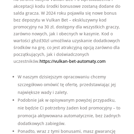
akceptacji kodu środki bonusowe zostaną dodane do
salda gracza. W 2024 roku pojawiła się nowe bonus
bez depozytu w Vulkan Bet – ekskluzywny kod
promocyjny na 30 zł, dostępny dla wszystkich graczy,
zarówno nowych, jak i obecnych w kasynie. Kod o
wartości ghzd30zl umożliwia uzyskanie dodatkowych
środków na grę, co jest atrakcyjną opcją zarówno dla
początkujących, jak i doświadczonych
uczestników.
https://vulkan-bet-automaty.com
W naszym dzisiejszym opracowaniu chcemy
szczegółowo omówić tę ofertę, przedstawiając jej
największe wady i zalety.
Podobnie jak w opisywanym powyżej przypadku,
nie będzie Ci potrzebny żaden kod promocyjny – to
promocja aktywowana automatycznie, bez żadnych
dodatkowych zabiegów.
Ponadto, wraz z tymi bonusami, masz gwarancję