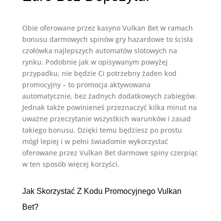
Obie oferowane przez kasyno Vulkan Bet w ramach
bonusu darmowych spinów gry hazardowe to ścisła
czołówka najlepszych automatów slotowych na
rynku. Podobnie jak w opisywanym powyżej
przypadku, nie będzie Ci potrzebny żaden kod
promocyjny – to promocja aktywowana
automatycznie, bez żadnych dodatkowych zabiegów.
Jednak także powinieneś przeznaczyć kilka minut na
uważne przeczytanie wszystkich warunków i zasad
takiego bonusu. Dzięki temu będziesz po prostu
mógł lepiej i w pełni świadomie wykorzystać
oferowane przez Vulkan Bet darmowe spiny czerpiąc
w ten sposób więcej korzyści.
Jak Skorzystać Z Kodu Promocyjnego Vulkan
Bet?