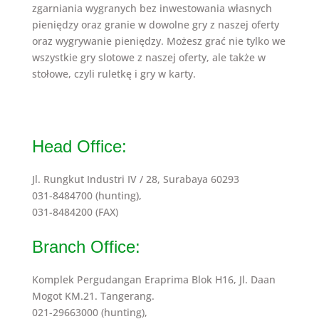
zgarniania wygranych bez inwestowania własnych
pieniędzy oraz granie w dowolne gry z naszej oferty
oraz wygrywanie pieniędzy. Możesz grać nie tylko we
wszystkie gry slotowe z naszej oferty, ale także w
stołowe, czyli ruletkę i gry w karty.
Head Office:
Jl. Rungkut Industri IV / 28, Surabaya 60293
031-8484700 (hunting),
031-8484200 (FAX)
Branch Office:
Komplek Pergudangan Eraprima Blok H16, Jl. Daan
Mogot KM.21. Tangerang.
021-29663000 (hunting),