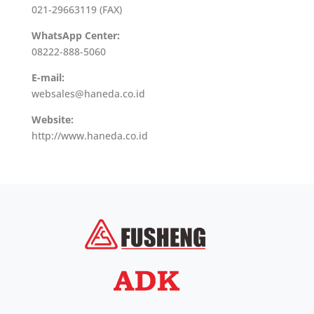
021-29663119 (FAX)
WhatsApp Center:
08222-888-5060
E-mail:
websales@haneda.co.id
Website:
http://www.haneda.co.id