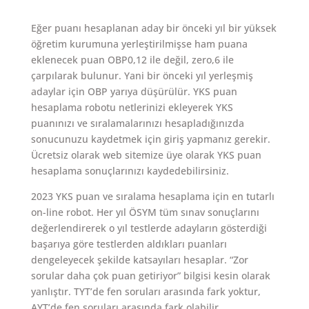
Eğer puanı hesaplanan aday bir önceki yıl bir yüksek
öğretim kurumuna yerleştirilmişse ham puana
eklenecek puan OBP0,12 ile değil, zero,6 ile
çarpılarak bulunur. Yani bir önceki yıl yerleşmiş
adaylar için OBP yarıya düşürülür. YKS puan
hesaplama robotu netlerinizi ekleyerek YKS
puanınızı ve sıralamalarınızı hesapladığınızda
sonucunuzu kaydetmek için giriş yapmanız gerekir.
Ücretsiz olarak web sitemize üye olarak YKS puan
hesaplama sonuçlarınızı kaydedebilirsiniz.
2023 YKS puan ve sıralama hesaplama için en tutarlı
on-line robot. Her yıl ÖSYM tüm sınav sonuçlarını
değerlendirerek o yıl testlerde adayların gösterdiği
başarıya göre testlerden aldıkları puanları
dengeleyecek şekilde katsayıları hesaplar. “Zor
sorular daha çok puan getiriyor” bilgisi kesin olarak
yanlıştır. TYT’de fen soruları arasında fark yoktur,
AYT’de fen soruları arasında fark olabilir.