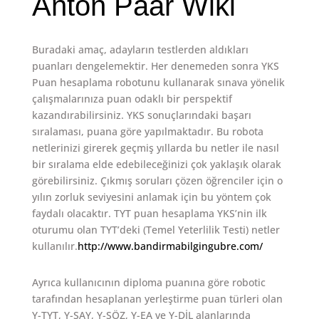
Anton Paar Wiki
Buradaki amaç, adayların testlerden aldıkları
puanları dengelemektir. Her denemeden sonra YKS
Puan hesaplama robotunu kullanarak sınava yönelik
çalışmalarınıza puan odaklı bir perspektif
kazandırabilirsiniz. YKS sonuçlarındaki başarı
sıralaması, puana göre yapılmaktadır. Bu robota
netlerinizi girerek geçmiş yıllarda bu netler ile nasıl
bir sıralama elde edebileceğinizi çok yaklaşık olarak
görebilirsiniz. Çıkmış soruları çözen öğrenciler için o
yılın zorluk seviyesini anlamak için bu yöntem çok
faydalı olacaktır. TYT puan hesaplama YKS’nin ilk
oturumu olan TYT’deki (Temel Yeterlilik Testi) netler
kullanılır.
http://www.bandirmabilgingubre.com/
Ayrıca kullanıcının diploma puanına göre robotic
tarafından hesaplanan yerleştirme puan türleri olan
Y-TYT, Y-SAY, Y-SÖZ, Y-EA ve Y-DİL alanlarında