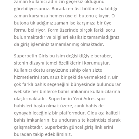
zaman kullanıcı adınızın geçersiz olduğunu
görebiliyorsunuz. Burada en üst bölüme bakıldığı
zaman karşınıza hemen üye ol butonu çıkıyor. O
butona tıkladığınız zaman ise karşınıza bir üye
formu beliriyor. Form üzerinde birçok farklı soru
bulunmaktadır ve bilgileri eksiksiz tamamladığınız
da giriş işleminiz tamamlanmış olmaktadır.
Superbetin Giriş bu isim değişikliğiyle beraber,
sitenin dizaynı temel özelliklerini korumuştur.
Kullanıcı dostu arayüzüne sahip olan sizte
hizmetlerini sorunsuz bir şekilde vermektedir. Bir
çok farklı bahis seçeneğini bünyesinde bulunduran
website her binlerce bahis imkanını kullanıcılarına
ulaştırmaktadır. Superbetin Yeni Adres spor
bahisleri başta olmak üzere, canlı bahis de
oynayabileceğiniz bir platformdur. Oldukça kaliteli
bahis imkanlarını bulunduran site kesintisiz olarak
çalışmaktadır. Superbetin güncel giriş linklerini
buradan takip edebilirsiniz.