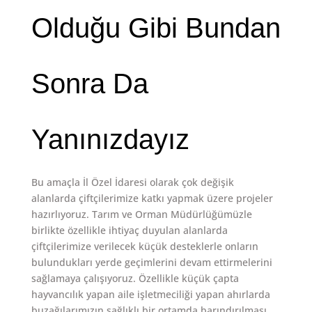
Olduğu Gibi Bundan
Sonra Da
Yanınızdayız
Bu amaçla İl Özel İdaresi olarak çok değişik
alanlarda çiftçilerimize katkı yapmak üzere projeler
hazırlıyoruz. Tarım ve Orman Müdürlüğümüzle
birlikte özellikle ihtiyaç duyulan alanlarda
çiftçilerimize verilecek küçük desteklerle onların
bulundukları yerde geçimlerini devam ettirmelerini
sağlamaya çalışıyoruz. Özellikle küçük çapta
hayvancılık yapan aile işletmeciliği yapan ahırlarda
buzağılarımızın sağlıklı bir ortamda barındırılması