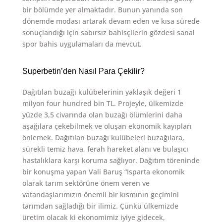
bir bölümde yer almaktadır. Bunun yanında son
dönemde modası artarak devam eden ve kısa sürede
sonuçlandığı için sabırsız bahisçilerin gözdesi sanal
spor bahis uygulamaları da mevcut.
Superbetin’den Nasıl Para Çekilir?
Dağıtılan buzağı kulübelerinin yaklaşık değeri 1
milyon four hundred bin TL. Projeyle, ülkemizde
yüzde 3,5 civarında olan buzağı ölümlerini daha
aşağılara çekebilmek ve oluşan ekonomik kayıpları
önlemek. Dağıtılan buzağı kulübeleri buzağılara,
sürekli temiz hava, ferah hareket alanı ve bulaşıcı
hastalıklara karşı koruma sağlıyor. Dağıtım töreninde
bir konuşma yapan Vali Baruş “Isparta ekonomik
olarak tarım sektörüne önem veren ve
vatandaşlarımızın önemli bir kısmının geçimini
tarımdan sağladığı bir ilimiz. Çünkü ülkemizde
üretim olacak ki ekonomimiz iyiye gidecek,