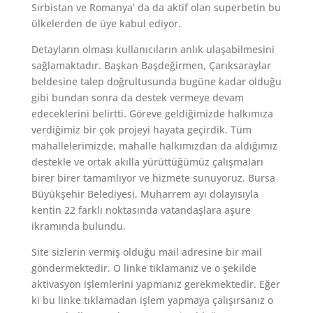
Sırbistan ve Romanya’ da da aktif olan superbetin bu
ülkelerden de üye kabul ediyor.
Detayların olması kullanıcıların anlık ulaşabilmesini
sağlamaktadır. Başkan Başdeğirmen, Çarıksaraylar
beldesine talep doğrultusunda bugüne kadar olduğu
gibi bundan sonra da destek vermeye devam
edeceklerini belirtti. Göreve geldiğimizde halkımıza
verdiğimiz bir çok projeyi hayata geçirdik. Tüm
mahallelerimizde, mahalle halkımızdan da aldığımız
destekle ve ortak akılla yürüttüğümüz çalışmaları
birer birer tamamlıyor ve hizmete sunuyoruz. Bursa
Büyükşehir Belediyesi, Muharrem ayı dolayısıyla
kentin 22 farklı noktasında vatandaşlara aşure
ikramında bulundu.
Site sizlerin vermiş olduğu mail adresine bir mail
göndermektedir. O linke tıklamanız ve o şekilde
aktivasyon işlemlerini yapmanız gerekmektedir. Eğer
ki bu linke tıklamadan işlem yapmaya çalışırsanız o