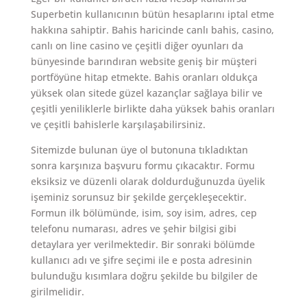
Superbetin kullanıcının bütün hesaplarını iptal etme
hakkına sahiptir. Bahis haricinde canlı bahis, casino,
canlı on line casino ve çeşitli diğer oyunları da
bünyesinde barındıran website geniş bir müşteri
portföyüne hitap etmekte. Bahis oranları oldukça
yüksek olan sitede güzel kazançlar sağlaya bilir ve
çeşitli yeniliklerle birlikte daha yüksek bahis oranları
ve çeşitli bahislerle karşılaşabilirsiniz.
Sitemizde bulunan üye ol butonuna tıkladıktan
sonra karşınıza başvuru formu çıkacaktır. Formu
eksiksiz ve düzenli olarak doldurduğunuzda üyelik
işeminiz sorunsuz bir şekilde gerçekleşecektir.
Formun ilk bölümünde, isim, soy isim, adres, cep
telefonu numarası, adres ve şehir bilgisi gibi
detaylara yer verilmektedir. Bir sonraki bölümde
kullanıcı adı ve şifre seçimi ile e posta adresinin
bulunduğu kısımlara doğru şekilde bu bilgiler de
girilmelidir.