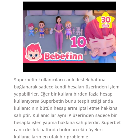
Superbetin kullanıcıları canlı destek hattına
bağlanarak sadece kendi hesaları üzerinden işlem
yapabilirler. Eğer bir kullanı birden fazla hesap
kullanıyorsa Süperbetin bunu tespit ettiği anda
kullanıcının bütün hesaplarını iptal etme hakkına
sahiptir. Kullanıcılar aynı IP üzerinden sadece bir
hesapla işlen yapma hakkına sahiplerdir. Superbet
canlı destek hattında bulunan ekip üyeleri
kullanıcıların en ufak bir problemle