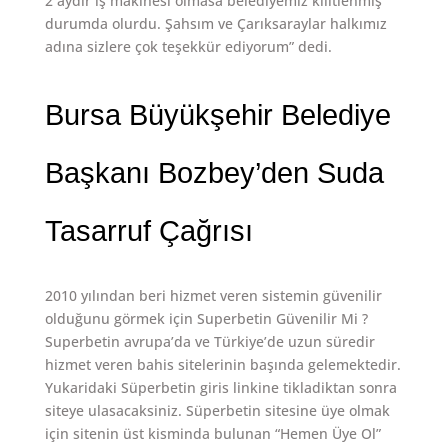
2 aydır iş makinesi olmasa belediyemiz kilitlenmiş
durumda olurdu. Şahsım ve Çarıksaraylar halkımız
adına sizlere çok teşekkür ediyorum” dedi.
Bursa Büyükşehir Belediye
Başkanı Bozbey’den Suda
Tasarruf Çağrısı
2010 yılından beri hizmet veren sistemin güvenilir
olduğunu görmek için Superbetin Güvenilir Mi ?
Superbetin avrupa’da ve Türkiye’de uzun süredir
hizmet veren bahis sitelerinin başında gelemektedir.
Yukaridaki Süperbetin giris linkine tikladiktan sonra
siteye ulasacaksiniz. Süperbetin sitesine üye olmak
için sitenin üst kisminda bulunan “Hemen Üye Ol”