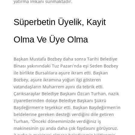
yatırma imkanı sunmaktadır.
Süperbetin Üyelik, Kayit
Olma Ve Üye Olma
Başkan Mustafa Bozbey daha sonra Tarihi Belediye
Binası yakınındaki Tuz Pazarı’nda eşi Seden Bozbey
ile birlikte Bursalılara aşure ikram etti. Başkan
Bozbey, aşure ikramına yoğun ilgi gösteren
vatandaşların Muharrem ayını da tebrik etti.
Çarıksaraylar Belediye Başkanı Özcan Turhan, nazik
ziyaretlerinden dolayı Belediye Başkanı Şükrü
Başdeğirmen’e teşekkür etti. Başkan Başdeğirmen’in
beldelerine gereken desteği verdiğini dile getiren
Turhan, “Önceki dönemimizde verdiğiniz iş
makinesinin şu anda daha çok faydasını görüyoruz.