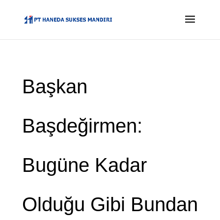
Başkan
Başdeğirmen:
Bugüne Kadar
Olduğu Gibi Bundan