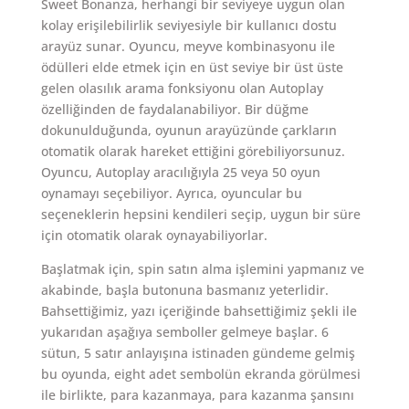
Sweet Bonanza, herhangi bir seviyeye uygun olan
kolay erişilebilirlik seviyesiyle bir kullanıcı dostu
arayüz sunar. Oyuncu, meyve kombinasyonu ile
ödülleri elde etmek için en üst seviye bir üst üste
gelen olasılık arama fonksiyonu olan Autoplay
özelliğinden de faydalanabiliyor. Bir düğme
dokunulduğunda, oyunun arayüzünde çarkların
otomatik olarak hareket ettiğini görebiliyorsunuz.
Oyuncu, Autoplay aracılığıyla 25 veya 50 oyun
oynamayı seçebiliyor. Ayrıca, oyuncular bu
seçeneklerin hepsini kendileri seçip, uygun bir süre
için otomatik olarak oynayabiliyorlar.
Başlatmak için, spin satın alma işlemini yapmanız ve
akabinde, başla butonuna basmanız yeterlidir.
Bahsettiğimiz, yazı içeriğinde bahsettiğimiz şekli ile
yukarıdan aşağıya semboller gelmeye başlar. 6
sütun, 5 satır anlayışına istinaden gündeme gelmiş
bu oyunda, eight adet sembolün ekranda görülmesi
ile birlikte, para kazanmaya, para kazanma şansını