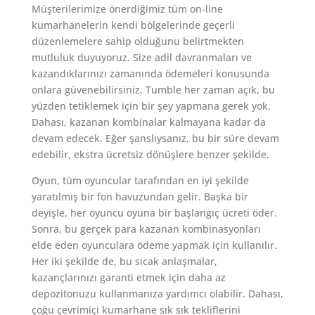
Müşterilerimize önerdiğimiz tüm on-line
kumarhanelerin kendi bölgelerinde geçerli
düzenlemelere sahip olduğunu belirtmekten
mutluluk duyuyoruz. Size adil davranmaları ve
kazandıklarınızı zamanında ödemeleri konusunda
onlara güvenebilirsiniz. Tumble her zaman açık, bu
yüzden tetiklemek için bir şey yapmana gerek yok.
Dahası, kazanan kombinalar kalmayana kadar da
devam edecek. Eğer şanslıysanız, bu bir süre devam
edebilir, ekstra ücretsiz dönüşlere benzer şekilde.
Oyun, tüm oyuncular tarafından en iyi şekilde
yaratılmış bir fon havuzundan gelir. Başka bir
deyişle, her oyuncu oyuna bir başlangıç ücreti öder.
Sonra, bu gerçek para kazanan kombinasyonları
elde eden oyunculara ödeme yapmak için kullanılır.
Her iki şekilde de, bu sıcak anlaşmalar,
kazançlarınızı garanti etmek için daha az
depozitonuzu kullanmanıza yardımcı olabilir. Dahası,
çoğu çevrimiçi kumarhane sık sık tekliflerini