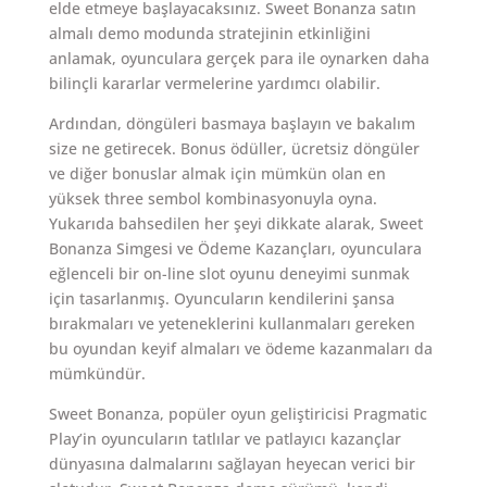
elde etmeye başlayacaksınız. Sweet Bonanza satın
almalı demo modunda stratejinin etkinliğini
anlamak, oyunculara gerçek para ile oynarken daha
bilinçli kararlar vermelerine yardımcı olabilir.
Ardından, döngüleri basmaya başlayın ve bakalım
size ne getirecek. Bonus ödüller, ücretsiz döngüler
ve diğer bonuslar almak için mümkün olan en
yüksek three sembol kombinasyonuyla oyna.
Yukarıda bahsedilen her şeyi dikkate alarak, Sweet
Bonanza Simgesi ve Ödeme Kazançları, oyunculara
eğlenceli bir on-line slot oyunu deneyimi sunmak
için tasarlanmış. Oyuncuların kendilerini şansa
bırakmaları ve yeteneklerini kullanmaları gereken
bu oyundan keyif almaları ve ödeme kazanmaları da
mümkündür.
Sweet Bonanza, popüler oyun geliştiricisi Pragmatic
Play’in oyuncuların tatlılar ve patlayıcı kazançlar
dünyasına dalmalarını sağlayan heyecan verici bir