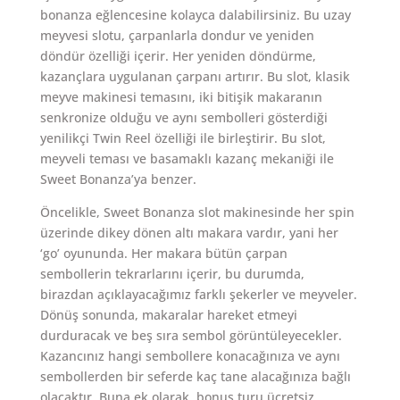
bonanza eğlencesine kolayca dalabilirsiniz. Bu uzay
meyvesi slotu, çarpanlarla dondur ve yeniden
döndür özelliği içerir. Her yeniden döndürme,
kazançlara uygulanan çarpanı artırır. Bu slot, klasik
meyve makinesi temasını, iki bitişik makaranın
senkronize olduğu ve aynı sembolleri gösterdiği
yenilikçi Twin Reel özelliği ile birleştirir. Bu slot,
meyveli teması ve basamaklı kazanç mekaniği ile
Sweet Bonanza’ya benzer.
Öncelikle, Sweet Bonanza slot makinesinde her spin
üzerinde dikey dönen altı makara vardır, yani her
‘go’ oyununda. Her makara bütün çarpan
sembollerin tekrarlarını içerir, bu durumda,
birazdan açıklayacağımız farklı şekerler ve meyveler.
Dönüş sonunda, makaralar hareket etmeyi
durduracak ve beş sıra sembol görüntüleyecekler.
Kazancınız hangi sembollere konacağınıza ve aynı
sembollerden bir seferde kaç tane alacağınıza bağlı
olacaktır. Buna ek olarak, bonus turu ücretsiz