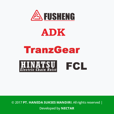
© 2017
PT. HANEDA SUKSES MANDIRI
. All rights reserved |
Developed by
NECTAR