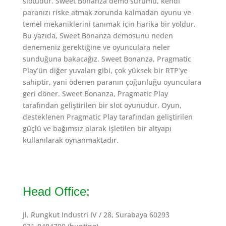
slotudur. Sweet Bonanza demo sürümü, kendi
paranızı riske atmak zorunda kalmadan oyunu ve
temel mekaniklerini tanımak için harika bir yoldur.
Bu yazıda, Sweet Bonanza demosunu neden
denemeniz gerektiğine ve oyunculara neler
sunduğuna bakacağız. Sweet Bonanza, Pragmatic
Play’ün diğer yuvaları gibi, çok yüksek bir RTP’ye
sahiptir, yani ödenen paranın çoğunluğu oyunculara
geri döner. Sweet Bonanza, Pragmatic Play
tarafından geliştirilen bir slot oyunudur. Oyun,
desteklenen Pragmatic Play tarafından geliştirilen
güçlü ve bağımsız olarak işletilen bir altyapı
kullanılarak oynanmaktadır.
Head Office:
Jl. Rungkut Industri IV / 28, Surabaya 60293