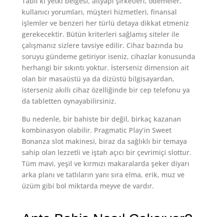
Tabii ki yetki belgesi, altyapı şirketleri, ödemeler,
kullanıcı yorumları, müşteri hizmetleri, finansal
işlemler ve benzeri her türlü detaya dikkat etmeniz
gerekecektir. Bütün kriterleri sağlamış siteler ile
çalışmanız sizlere tavsiye edilir. Cihaz bazında bu
soruyu gündeme getiriyor iseniz, cihazlar konusunda
herhangi bir sıkıntı yoktur. İsterseniz dimension ait
olan bir masaüstü ya da dizüstü bilgisayardan,
isterseniz akıllı cihaz özelliğinde bir cep telefonu ya
da tabletten oynayabilirsiniz.
Bu nedenle, bir bahiste bir değil, birkaç kazanan
kombinasyon olabilir. Pragmatic Play’in Sweet
Bonanza slot makinesi, biraz da sağlıklı bir temaya
sahip olan lezzetli ve iştah açıcı bir çevrimiçi slottur.
Tüm mavi, yeşil ve kırmızı makaralarda şeker diyarı
arka planı ve tatlıların yanı sıra elma, erik, muz ve
üzüm gibi bol miktarda meyve de vardır.