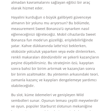
almadan kavramalarını sağlayan eğitici bir araç
olarak hizmet eder.
Hayalini kurduğun o büyük galibiyeti güvenceye
almanın bir yolunu mu arıyorsun? Bu bölümde,
measurement Sweet Bonanza’ü oynarken nasıl
eğleneceğinizi öğreteceğiz. Mobil cihazlarda Sweet
Bonanza fun mode’un güzelliği, erişilebilirliğinde
yatar. Kahve dükkanında latte’nizi beklerken,
otobüste yolculuk yaparken veya evde dinlenirken,
renkli makaraları döndürebilir ve şekerli kazançların
peşine düşebilirsiniz. Bu stratejinin özü, kayıptan
sonra bahsi bir birim artırmak ve kazançtan sonra
bir birim azaltmaktır. Bu yöntemin arkasındaki teori,
zamanla kazanç ve kayıpları dengelemeye yardımcı
olabileceğidir.
Bu slot, küme ödemeleri ve genişleyen Wild
sembolleri sunar. Oyunun teması çeşitli meyvelerdir
ve oyun, popüler Starburst slotunun mekaniğine