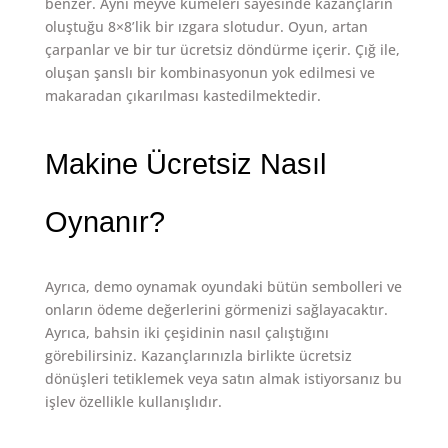
benzer. Aynı meyve kümeleri sayesinde kazançların
oluştuğu 8×8’lik bir ızgara slotudur. Oyun, artan
çarpanlar ve bir tur ücretsiz döndürme içerir. Çığ ile,
oluşan şanslı bir kombinasyonun yok edilmesi ve
makaradan çıkarılması kastedilmektedir.
Makine Ücretsiz Nasıl
Oynanır?
Ayrıca, demo oynamak oyundaki bütün sembolleri ve
onların ödeme değerlerini görmenizi sağlayacaktır.
Ayrıca, bahsin iki çeşidinin nasıl çalıştığını
görebilirsiniz. Kazançlarınızla birlikte ücretsiz
dönüşleri tetiklemek veya satın almak istiyorsanız bu
işlev özellikle kullanışlıdır.